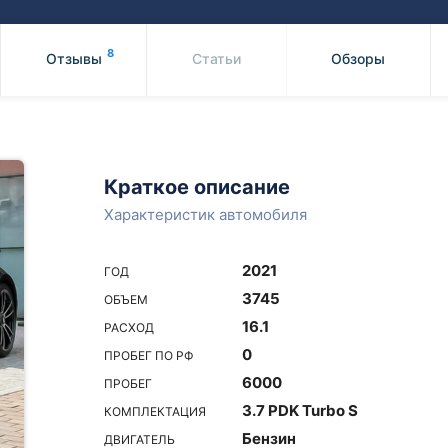
Honda
Mercedes-
Mazda
BMW
8
Отзывы
Статьи
Обзоры
Mitsubishi
Audi
Subaru
Daihatsu
Suzuki
Краткое описание
Характеристик автомобиля
2021
ГОД
3745
ОБЪЕМ
16.1
РАСХОД
0
ПРОБЕГ ПО РФ
6000
ПРОБЕГ
3.7 PDK Turbo S
КОМПЛЕКТАЦИЯ
Бензин
ДВИГАТЕЛЬ