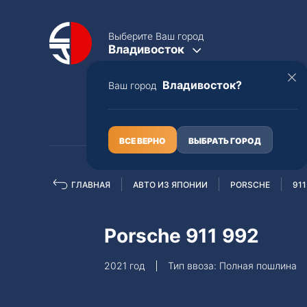
Выберите Ваш город
Владивосток
Владивосток?
Ваш город
КАТАЛОГ
О НАС
ВСЕ ВЕРНО
ВЫБРАТЬ ГОРОД
ГЛАВНАЯ
АВТО ИЗ ЯПОНИИ
PORSCHE
911
Полная пошлина
ЦЕЛЫЕ АВТО С ПТС
Porsche 911 992
Toyota
Lexus
2021 год
Тип ввоза: Полная пошлина
Nissan
Mercedes-B