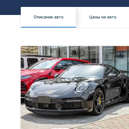
Honda
Daihatsu
Mazda
Tesla
Описание авто
Цены на авто
Suzuki
Mitsubishi
Subaru