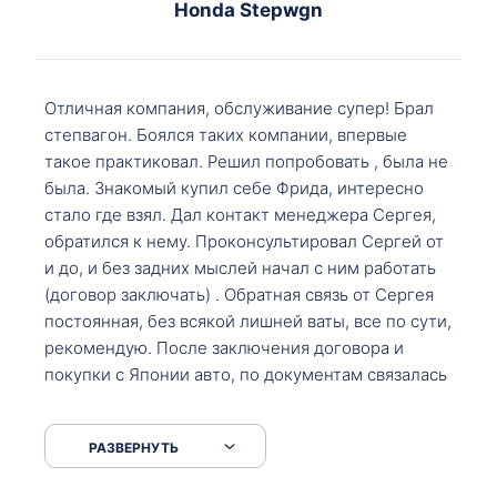
Honda Stepwgn
Отличная компания, обслуживание супер! Брал
степвагон. Боялся таких компании, впервые
такое практиковал. Решил попробовать , была не
была. Знакомый купил себе Фрида, интересно
стало где взял. Дал контакт менеджера Сергея,
обратился к нему. Проконсультировал Сергей от
и до, и без задних мыслей начал с ним работать
(договор заключать) . Обратная связь от Сергея
постоянная, без всякой лишней ваты, все по сути,
рекомендую. После заключения договора и
покупки с Японии авто, по документам связалась
со мной Мария, все подсказала, куда, что и как,
что заполнить, куда зайти, образцы и т.д. После
РАЗВЕРНУТЬ
приехал за авто. Меня тепло встретили Сергей с
Марией. Автомобиль забрал, все супер. Спасибо