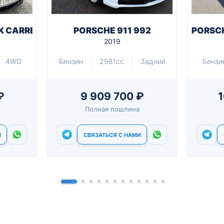
DK CARRERA 4S
PORSCHE 911 992
PORSCH
2019
4WD
Бензин
2981cc
Задний
Бензи
₽
9 909 700 ₽
1
Полная пошлина
И
СВЯЗАТЬСЯ С НАМИ