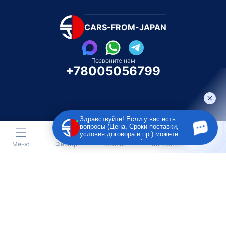
CARS-FROM-JAPAN
Позвоните нам
+78005056799
Здравствуйте! Если у вас есть
вопросы (Цена, Сроки поставки,
Каталог автомобилей
Каталог автомоби
условия договора и пр.) можете
Под полную пошлину
Распилом / Конструкторо
задать их мне в чат!
Меню
Фильтр
Каталог
Контакты
Toyota
Subaru
Toyota
Isu
Nissan
Suzuki
Nissan
Lex
Honda
Lexus
Honda
Me
Mazda
BMW
Mazda
BM
Mitsubishi
Daihatsu
Mitsubishi
Aud