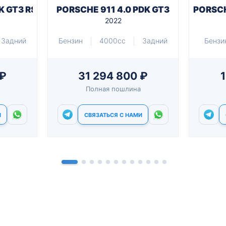
K GT3 RS
PORSCHE 911 4.0 PDK GT3
PORSCH
2022
Задний
Бензин
4000cc
Задний
Бензи
 ₽
31 294 800 ₽
1
Полная пошлина
И
СВЯЗАТЬСЯ С НАМИ