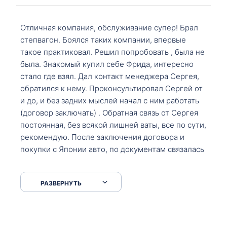
Отличная компания, обслуживание супер! Брал
степвагон. Боялся таких компании, впервые
такое практиковал. Решил попробовать , была не
была. Знакомый купил себе Фрида, интересно
стало где взял. Дал контакт менеджера Сергея,
обратился к нему. Проконсультировал Сергей от
и до, и без задних мыслей начал с ним работать
(договор заключать) . Обратная связь от Сергея
постоянная, без всякой лишней ваты, все по сути,
рекомендую. После заключения договора и
покупки с Японии авто, по документам связалась
со мной Мария, все подсказала, куда, что и как,
что заполнить, куда зайти, образцы и т.д. После
РАЗВЕРНУТЬ
приехал за авто. Меня тепло встретили Сергей с
Марией. Автомобиль забрал, все супер. Спасибо
вам большое. Буду еще обращаться.