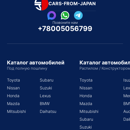
CARS-FROM-JAPAN
Позвоните нам
+78005056799
Каталог автомобилей
Каталог автомоби
Под полную пошлину
Распилом / Конструкторо
Toyota
Subaru
Toyota
Isu
Nissan
Suzuki
Nissan
Lex
Honda
Lexus
Honda
Me
Mazda
BMW
Mazda
BM
Mitsubishi
Daihatsu
Mitsubishi
Aud
Subaru
Dai
Suzuki