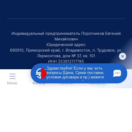
Индивидуальный предприниматель Поротников Евгений
Михайлович
Юридический адрес
690910, Приморский край, г. Владивосток, п. Трудовое, ул.
Лермонтова, дом № 37, кв. 101
ИНН 253912117785
ОГРНИП 320253600036730
Здравствуйте! Если у вас есть
вопросы (Цена, Сроки поставки,
условия договора и пр.) можете
задать их мне в чат!
Меню
Фильтр
Каталог
Контакты
ОСТАВЬТЕ ЗАЯВКУ НА ПОДБОР АВТО
Оставляя заявку Вы соглашаетесь с
политикой конфиденциальности