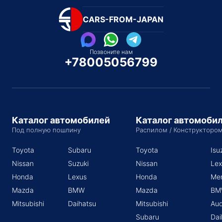
CARS-FROM-JAPAN
Позвоните нам
+78005056799
Каталог автомобилей
Каталог автомоби
Под полную пошлину
Распилом / Конструкторо
Toyota
Subaru
Toyota
Isu
Nissan
Suzuki
Nissan
Lex
Honda
Lexus
Honda
Me
Mazda
BMW
Mazda
BM
Mitsubishi
Daihatsu
Mitsubishi
Aud
Subaru
Dai