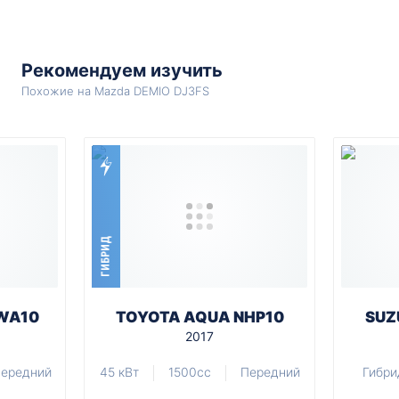
Рекомендуем изучить
Похожие на Mazda DEMIO DJ3FS
ГИБРИД
WA10
TOYOTA AQUA NHP10
SUZ
2017
ередний
45 кВт
1500cc
Передний
Гибри