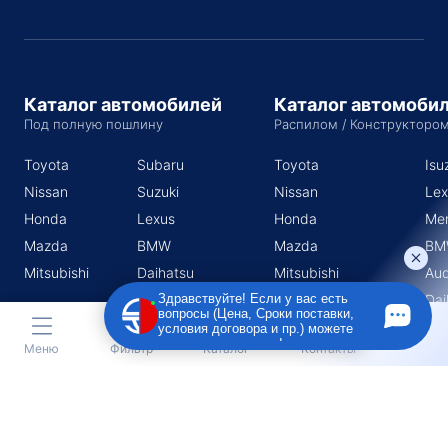
Каталог автомобилей
Каталог автомоби
Под полную пошлину
Распилом / Конструкторо
Toyota
Subaru
Toyota
Isu
Nissan
Suzuki
Nissan
Lex
Honda
Lexus
Honda
Me
Mazda
BMW
Mazda
BM
Mitsubishi
Daihatsu
Mitsubishi
Aud
Subaru
Dai
Здравствуйте! Если у вас есть
вопросы (Цена, Сроки поставки,
Suzuki
условия договора и пр.) можете
задать их мне в чат!
Меню
Фильтр
Каталог
Контакты