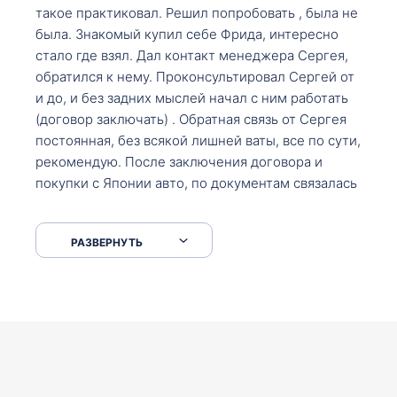
такое практиковал. Решил попробовать , была не
была. Знакомый купил себе Фрида, интересно
стало где взял. Дал контакт менеджера Сергея,
обратился к нему. Проконсультировал Сергей от
и до, и без задних мыслей начал с ним работать
(договор заключать) . Обратная связь от Сергея
постоянная, без всякой лишней ваты, все по сути,
рекомендую. После заключения договора и
покупки с Японии авто, по документам связалась
со мной Мария, все подсказала, куда, что и как,
что заполнить, куда зайти, образцы и т.д. После
РАЗВЕРНУТЬ
приехал за авто. Меня тепло встретили Сергей с
Марией. Автомобиль забрал, все супер. Спасибо
вам большое. Буду еще обращаться.