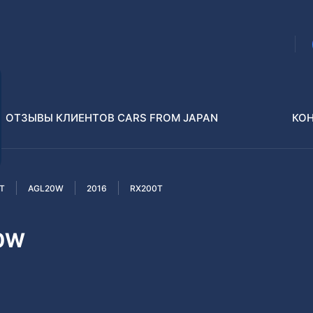
ОТЗЫВЫ КЛИЕНТОВ CARS FROM JAPAN
КО
T
AGL20W
2016
RX200T
Распилы и конструкторы
В РАЗБОР БЕЗ ПТС
20W
Toyota
Isuzu
enz
Nissan
Lexus