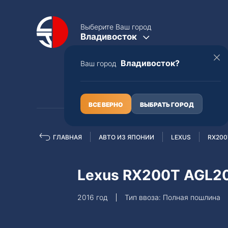
Выберите Ваш город
Владивосток
Владивосток?
Ваш город
КАТАЛОГ
О НАС
ВСЕ ВЕРНО
ВЫБРАТЬ ГОРОД
ГЛАВНАЯ
АВТО ИЗ ЯПОНИИ
LEXUS
RX200
Полная пошлина
ЦЕЛЫЕ АВТО С ПТС
Lexus RX200T AGL
Toyota
Lexus
2016 год
Тип ввоза: Полная пошлина
Nissan
Mercedes-B