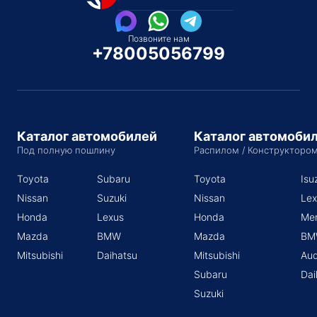
Позвоните нам
+78005056799
Каталог автомобилей
Каталог автомоби
Под полную пошлину
Распилом / Конструкторо
Toyota
Subaru
Toyota
Isu
Nissan
Suzuki
Nissan
Lex
Honda
Lexus
Honda
Me
Mazda
BMW
Mazda
BM
Mitsubishi
Daihatsu
Mitsubishi
Aud
Subaru
Dai
Suzuki