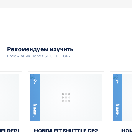
Рекомендуем изучить
Похожие на Honda SHUTTLE GP7
ГИБРИД
ГИБРИД
IELDER NKE165G
HONDA FIT SHUTTLE GP2
HON