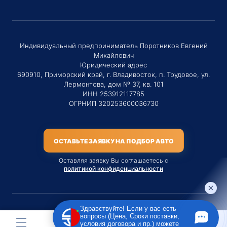
Индивидуальный предприниматель Поротников Евгений
Михайлович
Юридический адрес
690910, Приморский край, г. Владивосток, п. Трудовое, ул.
Лермонтова, дом № 37, кв. 101
ИНН 253912117785
ОГРНИП 320253600036730
ОСТАВЬТЕ ЗАЯВКУ НА ПОДБОР АВТО
Оставляя заявку Вы соглашаетесь с
политикой конфиденциальности
Здравствуйте! Если у вас есть
вопросы (Цена, Сроки поставки,
Материалы данного сайта являются публичной офертой
условия договора и пр.) можете