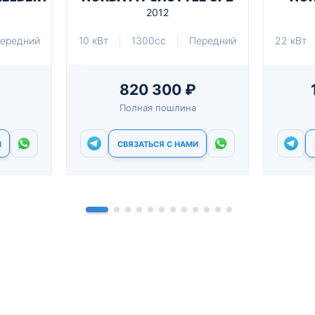
2012
ередний
10 кВт
1300cc
Передний
22 кВт
820 300 ₽
Полная пошлина
И
СВЯЗАТЬСЯ С НАМИ