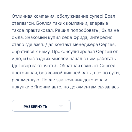
Отличная компания, обслуживание супер! Брал
степвагон. Боялся таких компании, впервые
такое практиковал. Решил попробовать , была не
была. Знакомый купил себе Фрида, интересно
стало где взял. Дал контакт менеджера Сергея,
обратился к нему. Проконсультировал Сергей от
и до, и без задних мыслей начал с ним работать
(договор заключать) . Обратная связь от Сергея
постоянная, без всякой лишней ваты, все по сути,
рекомендую. После заключения договора и
покупки с Японии авто, по документам связалась
со мной Мария, все подсказала, куда, что и как,
что заполнить, куда зайти, образцы и т.д. После
РАЗВЕРНУТЬ
приехал за авто. Меня тепло встретили Сергей с
Марией. Автомобиль забрал, все супер. Спасибо
вам большое. Буду еще обращаться.