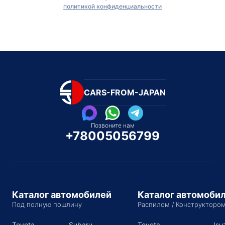
политикой конфиденциальности
CARS-FROM-JAPAN
Позвоните нам
+78005056799
Каталог автомобилей
Каталог автомоби
Под полную пошлину
Распилом / Конструкторо
Toyota
Subaru
Toyota
Isu