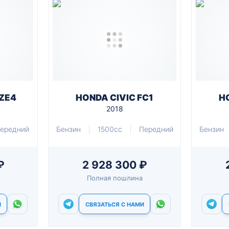
 ZE4
HONDA CIVIC FC1
H
2018
ередний
Бензин
1500cc
Передний
Бензин
₽
2 928 300 ₽
Полная пошлина
И
СВЯЗАТЬСЯ С НАМИ