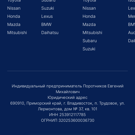
Nissan
Suzuki
Nissan
Lex
Honda
Lexus
Honda
Me
Mazda
BMW
Mazda
BM
Mitsubishi
Daihatsu
Mitsubishi
Aud
Subaru
Dai
Suzuki
Индивидуальный предприниматель Поротников Евгений
Михайлович
Юридический адрес
690910, Приморский край, г. Владивосток, п. Трудовое, ул.
Лермонтова, дом № 37, кв. 101
ИНН 253912117785
ОГРНИП 320253600036730