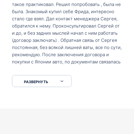
такое практиковал. Решил попробовать , была не
была. Знакомый купил себе Фрида, интересно
стало где взял. Дал контакт менеджера Сергея,
обратился к нему. Проконсультировал Сергей от
и до, и без задних мыслей начал с ним работать
(договор заключать) . Обратная связь от Сергея
постоянная, без всякой лишней ваты, все по сути,
рекомендую. После заключения договора и
покупки с Японии авто, по документам связалась
со мной Мария, все подсказала, куда, что и как,
что заполнить, куда зайти, образцы и т.д. После
РАЗВЕРНУТЬ
приехал за авто. Меня тепло встретили Сергей с
Марией. Автомобиль забрал, все супер. Спасибо
вам большое. Буду еще обращаться.