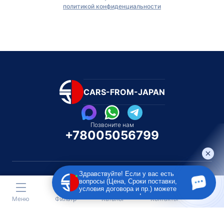
политикой конфиденциальности
CARS-FROM-JAPAN
Позвоните нам
+78005056799
Здравствуйте! Если у вас есть
вопросы (Цена, Сроки поставки,
условия договора и пр.) можете
Каталог автомобилей
Каталог автомоби
задать их мне в чат!
Меню
Фильтр
Каталог
Контакты
Под полную пошлину
Распилом / Конструкторо
Toyota
Subaru
Toyota
Isu