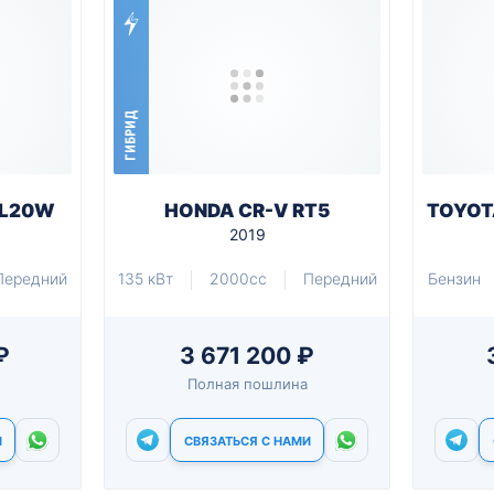
ГИБРИД
GL20W
HONDA CR-V RT5
TOYOT
2019
Передний
135 кВт
2000cc
Передний
Бензин
₽
3 671 200 ₽
Полная пошлина
И
СВЯЗАТЬСЯ С НАМИ