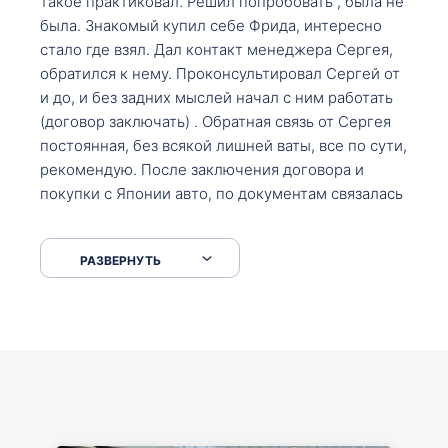
такое практиковал. Решил попробовать , была не
была. Знакомый купил себе Фрида, интересно
стало где взял. Дал контакт менеджера Сергея,
обратился к нему. Проконсультировал Сергей от
и до, и без задних мыслей начал с ним работать
(договор заключать) . Обратная связь от Сергея
постоянная, без всякой лишней ваты, все по сути,
рекомендую. После заключения договора и
покупки с Японии авто, по документам связалась
со мной Мария, все подсказала, куда, что и как,
что заполнить, куда зайти, образцы и т.д. После
РАЗВЕРНУТЬ
приехал за авто. Меня тепло встретили Сергей с
Марией. Автомобиль забрал, все супер. Спасибо
вам большое. Буду еще обращаться.