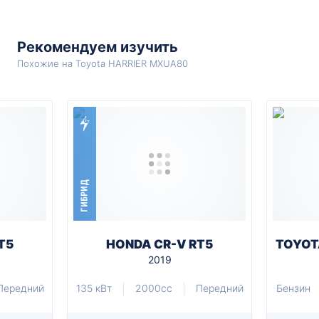
Рекомендуем изучить
Похожие на Toyota HARRIER MXUA80
ГИБРИД
T5
HONDA CR-V RT5
TOYOT
2019
Передний
135 кВт
2000cc
Передний
Бензин