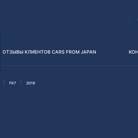
ОТЗЫВЫ КЛИЕНТОВ CARS FROM JAPAN
КО
FK7
2019
Распилы и конструкторы
В РАЗБОР БЕЗ ПТС
Toyota
Isuzu
enz
Nissan
Lexus