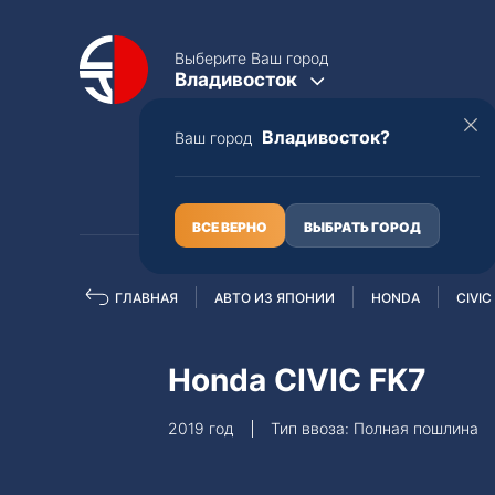
Выберите Ваш город
Владивосток
Владивосток?
Ваш город
КАТАЛОГ
О НАС
ВСЕ ВЕРНО
ВЫБРАТЬ ГОРОД
ГЛАВНАЯ
АВТО ИЗ ЯПОНИИ
HONDA
CIVIC
Полная пошлина
ЦЕЛЫЕ АВТО С ПТС
Honda CIVIC FK7
Toyota
Lexus
2019 год
Тип ввоза: Полная пошлина
Nissan
Mercedes-B