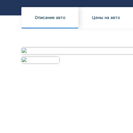
Honda
Daihatsu
Mazda
Tesla
Описание авто
Цены на авто
Suzuki
Mitsubishi
Subaru