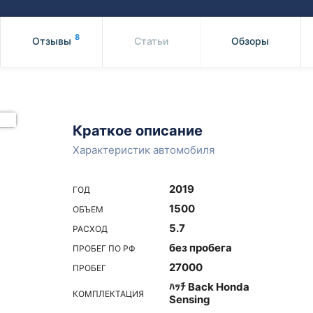
Honda
Mercedes-
Mazda
BMW
8
Отзывы
Статьи
Обзоры
Mitsubishi
Audi
Subaru
Daihatsu
Suzuki
Краткое описание
Характеристик автомобиля
2019
ГОД
1500
ОБЪЕМ
5.7
РАСХОД
без пробега
ПРОБЕГ ПО РФ
27000
ПРОБЕГ
ﾊｯﾁ Back Honda
КОМПЛЕКТАЦИЯ
Sensing