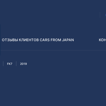
ОТЗЫВЫ КЛИЕНТОВ CARS FROM JAPAN
КО
FK7
2019
Распилы и конструкторы
В РАЗБОР БЕЗ ПТС
Toyota
Isuzu
enz
Nissan
Lexus