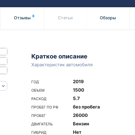
Honda
Mercedes-
Mazda
BMW
8
Отзывы
Статьи
Обзоры
Mitsubishi
Audi
Subaru
Daihatsu
Suzuki
Краткое описание
Характеристик автомобиля
2019
ГОД
1500
ОБЪЕМ
5.7
РАСХОД
без пробега
ПРОБЕГ ПО РФ
26000
ПРОБЕГ
Бензин
ДВИГАТЕЛЬ
Нет
ГИБРИД