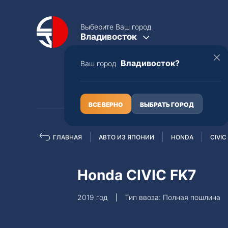
Выберите Ваш город
Владивосток
Владивосток?
Ваш город
КАТАЛОГ
О НАС
ВСЕ ВЕРНО
ВЫБРАТЬ ГОРОД
ГЛАВНАЯ
АВТО ИЗ ЯПОНИИ
HONDA
CIVIC
Полная пошлина
ЦЕЛЫЕ АВТО С ПТС
Honda CIVIC FK7
Toyota
Lexus
2019 год
Тип ввоза: Полная пошлина
Nissan
Mercedes-B