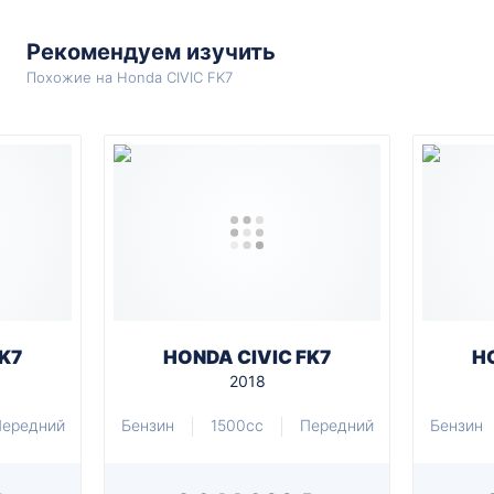
Рекомендуем изучить
Похожие на Honda CIVIC FK7
K7
HONDA CIVIC FK7
H
2018
ередний
Бензин
1500cc
Передний
Бензин