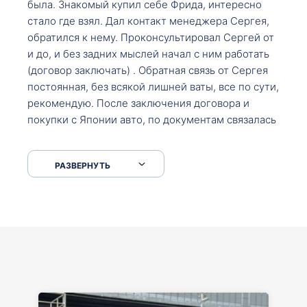
была. Знакомый купил себе Фрида, интересно
стало где взял. Дал контакт менеджера Сергея,
обратился к нему. Проконсультировал Сергей от
и до, и без задних мыслей начал с ним работать
(договор заключать) . Обратная связь от Сергея
постоянная, без всякой лишней ваты, все по сути,
рекомендую. После заключения договора и
покупки с Японии авто, по документам связалась
со мной Мария, все подсказала, куда, что и как,
что заполнить, куда зайти, образцы и т.д. После
РАЗВЕРНУТЬ
приехал за авто. Меня тепло встретили Сергей с
Марией. Автомобиль забрал, все супер. Спасибо
вам большое. Буду еще обращаться.