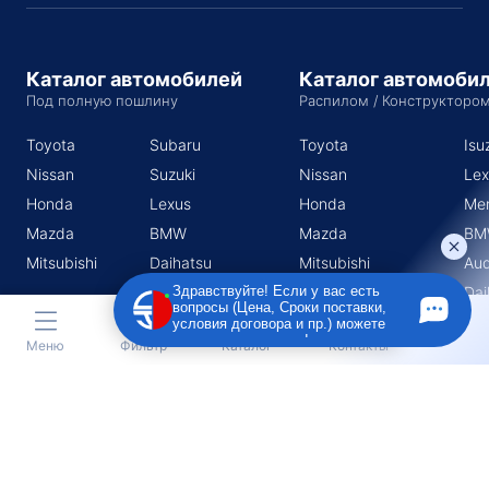
Каталог автомобилей
Каталог автомоби
Под полную пошлину
Распилом / Конструкторо
Toyota
Subaru
Toyota
Isu
Nissan
Suzuki
Nissan
Lex
Honda
Lexus
Honda
Me
Mazda
BMW
Mazda
BM
Mitsubishi
Daihatsu
Mitsubishi
Aud
Subaru
Dai
Здравствуйте! Если у вас есть
вопросы (Цена, Сроки поставки,
Suzuki
условия договора и пр.) можете
задать их мне в чат!
Меню
Фильтр
Каталог
Контакты
Индивидуальный предприниматель Поротников Евгений
Михайлович