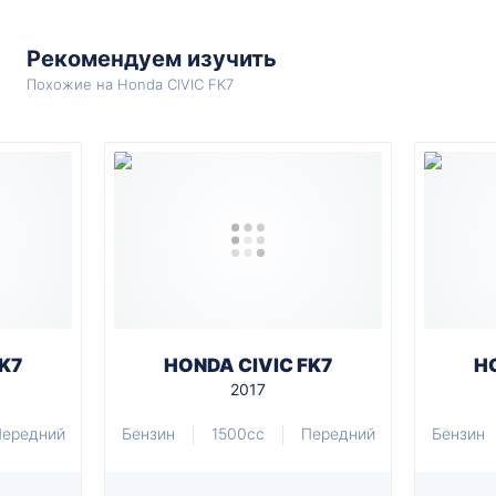
Рекомендуем изучить
Похожие на Honda CIVIC FK7
K7
HONDA CIVIC FK7
H
2017
ередний
Бензин
1500cc
Передний
Бензин