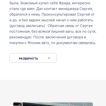
была. Знакомый купил себе Фрида, интересно
стало где взял. Дал контакт менеджера Сергея,
обратился к нему. Проконсультировал Сергей от
и до, и без задних мыслей начал с ним работать
(договор заключать) . Обратная связь от Сергея
постоянная, без всякой лишней ваты, все по сути,
рекомендую. После заключения договора и
покупки с Японии авто, по документам связалась
со мной Мария, все подсказала, куда, что и как,
что заполнить, куда зайти, образцы и т.д. После
РАЗВЕРНУТЬ
приехал за авто. Меня тепло встретили Сергей с
Марией. Автомобиль забрал, все супер. Спасибо
вам большое. Буду еще обращаться.