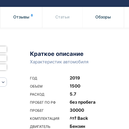
Honda
Mercedes-
Mazda
BMW
8
Отзывы
Статьи
Обзоры
Mitsubishi
Audi
Subaru
Daihatsu
Suzuki
Краткое описание
Характеристик автомобиля
2019
ГОД
1500
ОБЪЕМ
5.7
РАСХОД
без пробега
ПРОБЕГ ПО РФ
30000
ПРОБЕГ
ﾊｯﾁ Back
КОМПЛЕКТАЦИЯ
Бензин
ДВИГАТЕЛЬ