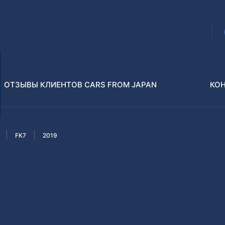
ОТЗЫВЫ КЛИЕНТОВ CARS FROM JAPAN
КО
FK7
2019
Распилы и конструкторы
В РАЗБОР БЕЗ ПТС
Toyota
Isuzu
enz
Nissan
Lexus