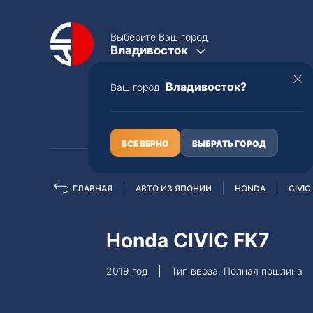
Выберите Ваш город
Владивосток
Владивосток?
Ваш город
КАТАЛОГ
О НАС
ВСЕ ВЕРНО
ВЫБРАТЬ ГОРОД
ГЛАВНАЯ
АВТО ИЗ ЯПОНИИ
HONDA
CIVIC
Полная пошлина
ЦЕЛЫЕ АВТО С ПТС
Honda CIVIC FK7
Toyota
Lexus
2019 год
Тип ввоза: Полная пошлина
Nissan
Mercedes-B