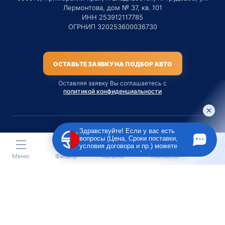
Лермонтова, дом № 37, кв. 101
ИНН 253912117785
ОГРНИП 320253600036730
ОСТАВЬТЕ ЗАЯВКУ НА ПОДБОР АВТО
Оставляя заявку Вы соглашаетесь с
политикой конфиденциальности
Здравствуйте! Если у вас есть
вопросы (Цена, Сроки поставки,
Материалы данного сайта являются публичной офертой
условия договора и пр.) можете
только на услугу сопровождения Агентом приобретения
задать их мне в чат!
Меню
Фильтр
Каталог
Контакты
транспортного средства Клиентом.
Во всех остальных случаях сайт носит исключительно
информационный характер.