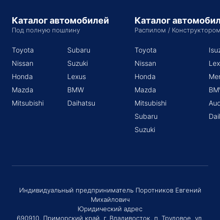
Каталог автомобилей
Каталог автомоби
Под полную пошлину
Распилом / Конструкторо
Toyota
Subaru
Toyota
Isu
Nissan
Suzuki
Nissan
Lex
Honda
Lexus
Honda
Me
Mazda
BMW
Mazda
BM
Mitsubishi
Daihatsu
Mitsubishi
Aud
Subaru
Dai
Suzuki
Индивидуальный предприниматель Поротников Евгений
Михайлович
Юридический адрес
690910, Приморский край, г. Владивосток, п. Трудовое, ул.