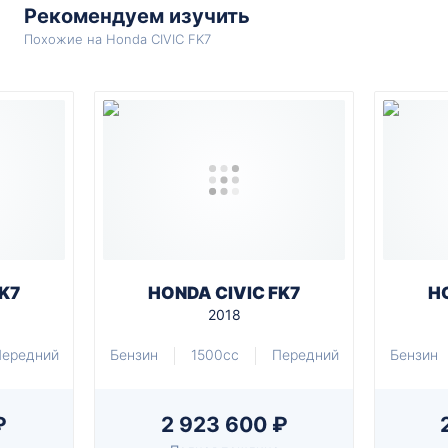
Рекомендуем изучить
Похожие на Honda CIVIC FK7
K7
HONDA CIVIC FK7
H
2018
ередний
Бензин
1500cc
Передний
Бензин
₽
2 923 600 ₽