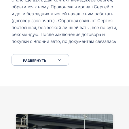
обратился к нему. Проконсультировал Сергей от
и до, и без задних мыслей начал с ним работать
(договор заключать) . Обратная связь от Сергея
постоянная, без всякой лишней ваты, все по сути,
рекомендую. После заключения договора и
покупки с Японии авто, по документам связалась
со мной Мария, все подсказала, куда, что и как,
что заполнить, куда зайти, образцы и т.д. После
РАЗВЕРНУТЬ
приехал за авто. Меня тепло встретили Сергей с
Марией. Автомобиль забрал, все супер. Спасибо
вам большое. Буду еще обращаться.