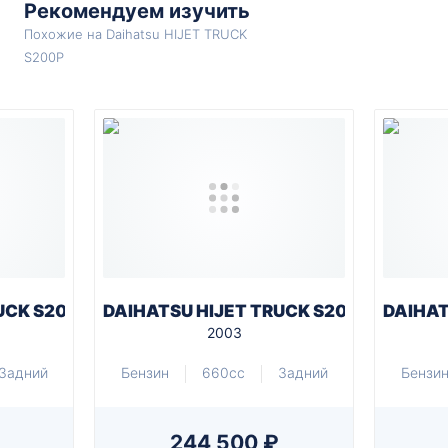
Рекомендуем изучить
Похожие на Daihatsu HIJET TRUCK
S200P
UCK S200P
DAIHATSU HIJET TRUCK S200P
DAIHAT
2003
Задний
Бензин
660cc
Задний
Бензи
244 500 ₽