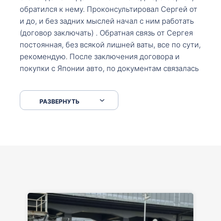
обратился к нему. Проконсультировал Сергей от
и до, и без задних мыслей начал с ним работать
(договор заключать) . Обратная связь от Сергея
постоянная, без всякой лишней ваты, все по сути,
рекомендую. После заключения договора и
покупки с Японии авто, по документам связалась
со мной Мария, все подсказала, куда, что и как,
что заполнить, куда зайти, образцы и т.д. После
РАЗВЕРНУТЬ
приехал за авто. Меня тепло встретили Сергей с
Марией. Автомобиль забрал, все супер. Спасибо
вам большое. Буду еще обращаться.