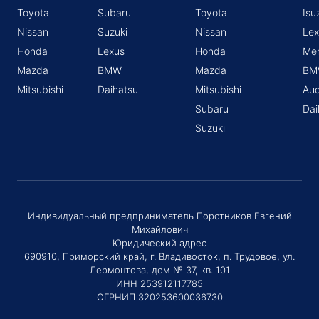
Toyota
Subaru
Toyota
Isu
Nissan
Suzuki
Nissan
Lex
Honda
Lexus
Honda
Me
Mazda
BMW
Mazda
BM
Mitsubishi
Daihatsu
Mitsubishi
Aud
Subaru
Dai
Suzuki
Индивидуальный предприниматель Поротников Евгений
Михайлович
Юридический адрес
690910, Приморский край, г. Владивосток, п. Трудовое, ул.
Лермонтова, дом № 37, кв. 101
ИНН 253912117785
ОГРНИП 320253600036730