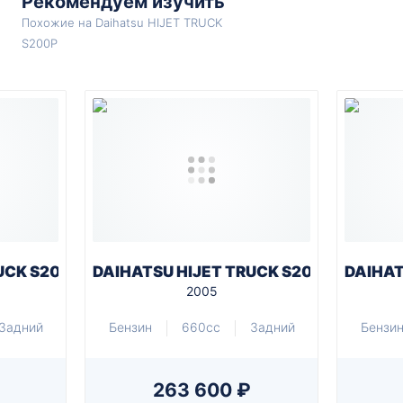
Рекомендуем изучить
Похожие на Daihatsu HIJET TRUCK
S200P
UCK S200P
DAIHATSU HIJET TRUCK S200P
DAIHAT
2005
Задний
Бензин
660cc
Задний
Бензи
263 600 ₽