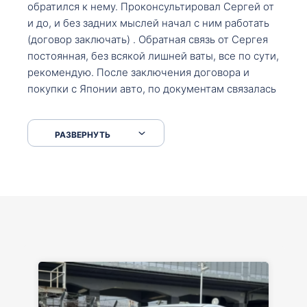
обратился к нему. Проконсультировал Сергей от
и до, и без задних мыслей начал с ним работать
(договор заключать) . Обратная связь от Сергея
постоянная, без всякой лишней ваты, все по сути,
рекомендую. После заключения договора и
покупки с Японии авто, по документам связалась
со мной Мария, все подсказала, куда, что и как,
что заполнить, куда зайти, образцы и т.д. После
РАЗВЕРНУТЬ
приехал за авто. Меня тепло встретили Сергей с
Марией. Автомобиль забрал, все супер. Спасибо
вам большое. Буду еще обращаться.