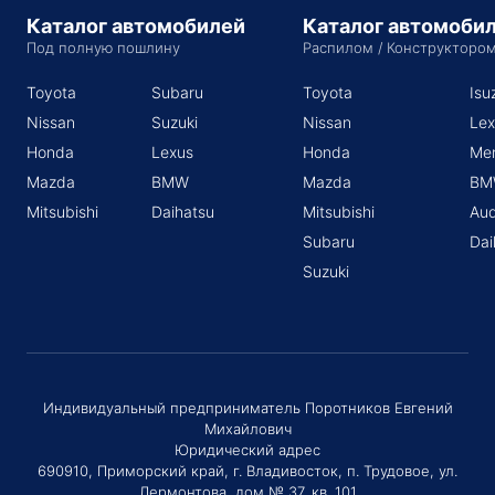
Каталог автомобилей
Каталог автомоби
Под полную пошлину
Распилом / Конструкторо
Toyota
Subaru
Toyota
Isu
Nissan
Suzuki
Nissan
Lex
Honda
Lexus
Honda
Me
Mazda
BMW
Mazda
BM
Mitsubishi
Daihatsu
Mitsubishi
Aud
Subaru
Dai
Suzuki
Индивидуальный предприниматель Поротников Евгений
Михайлович
Юридический адрес
690910, Приморский край, г. Владивосток, п. Трудовое, ул.
Лермонтова, дом № 37, кв. 101