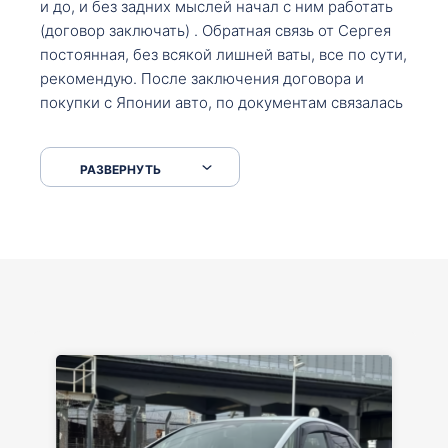
и до, и без задних мыслей начал с ним работать
(договор заключать) . Обратная связь от Сергея
постоянная, без всякой лишней ваты, все по сути,
рекомендую. После заключения договора и
покупки с Японии авто, по документам связалась
со мной Мария, все подсказала, куда, что и как,
что заполнить, куда зайти, образцы и т.д. После
РАЗВЕРНУТЬ
приехал за авто. Меня тепло встретили Сергей с
Марией. Автомобиль забрал, все супер. Спасибо
вам большое. Буду еще обращаться.