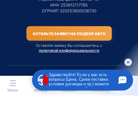
ИНН 253912117785
ОГРНИП 320253600036730
ОСТАВЬТЕ ЗАЯВКУ НА ПОДБОР АВТО
Оставляя заявку Вы соглашаетесь с
политикой конфиденциальности
Здравствуйте! Если у вас есть
вопросы (Цена, Сроки поставки,
Материалы данного сайта являются публичной офертой
условия договора и пр.) можете
только на услугу сопровождения Агентом приобретения
задать их мне в чат!
Меню
Фильтр
Каталог
Контакты
транспортного средства Клиентом.
Во всех остальных случаях сайт носит исключительно
информационный характер.
Creative Custom
Разработка сайта