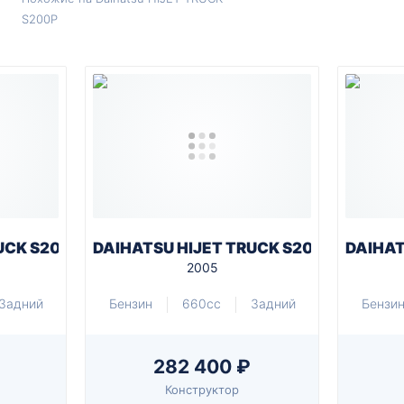
S200P
UCK S200P
DAIHATSU HIJET TRUCK S200P
DAIHAT
2005
Задний
Бензин
660cc
Задний
Бензи
282 400 ₽
Конструктор