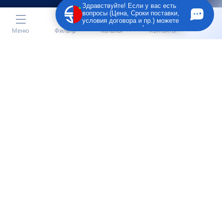
Здравствуйте! Если у вас есть
вопросы (Цена, Сроки поставки,
условия договора и пр.) можете
задать их мне в чат!
Меню
Фильтр
Каталог
Контакты