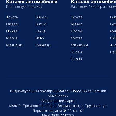
Каталог автомобилей
Каталог автомоби
Под полную пошлину
Распилом / Конструкторо
Toyota
Subaru
Toyota
Isu
Nissan
Suzuki
Nissan
Lex
Honda
Lexus
Honda
Me
Mazda
BMW
Mazda
BM
Mitsubishi
Daihatsu
Mitsubishi
Aud
Subaru
Dai
Suzuki
Индивидуальный предприниматель Поротников Евгений
Михайлович
Юридический адрес
690910, Приморский край, г. Владивосток, п. Трудовое, ул.
Лермонтова, дом № 37, кв. 101
ИНН 253912117785