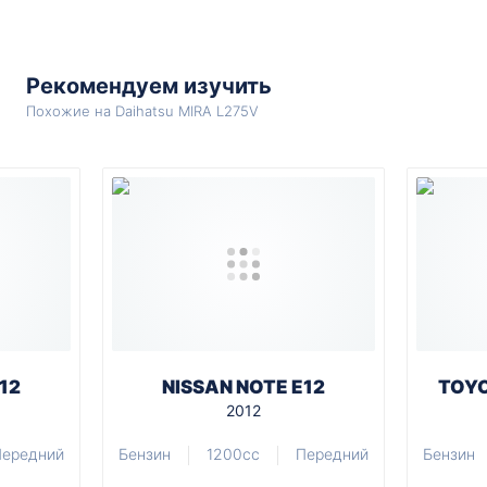
Рекомендуем изучить
Похожие на Daihatsu MIRA L275V
12
NISSAN NOTE E12
TOYO
2012
Передний
Бензин
1200cc
Передний
Бензин