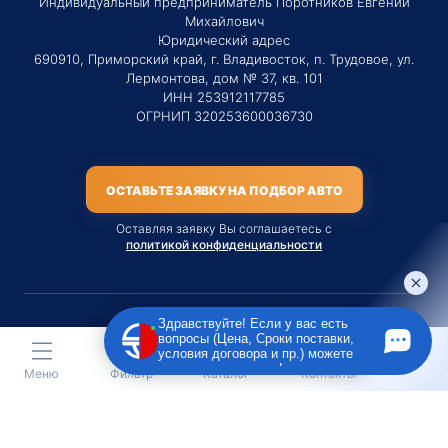
Индивидуальный предприниматель Поротников Евгений
Михайлович
Юридический адрес
690910, Приморский край, г. Владивосток, п. Трудовое, ул.
Лермонтова, дом № 37, кв. 101
ИНН 253912117785
ОГРНИП 320253600036730
ОСТАВЬТЕ ЗАЯВКУ НА ПОДБОР АВТО
Оставляя заявку Вы соглашаетесь с
политикой конфиденциальности
Здравствуйте! Если у вас есть
вопросы (Цена, Сроки поставки,
Материалы данного сайта являются публичной офертой
условия договора и пр.) можете
только на услугу сопровождения Агентом приобретения
задать их мне в чат!
Меню
Фильтр
Каталог
Контакты
транспортного средства Клиентом.
Во всех остальных случаях сайт носит исключительно
информационный характер.