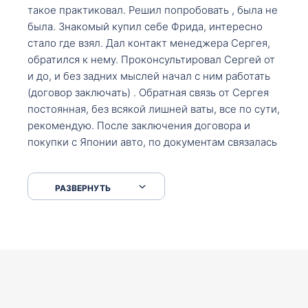
такое практиковал. Решил попробовать , была не
была. Знакомый купил себе Фрида, интересно
стало где взял. Дал контакт менеджера Сергея,
обратился к нему. Проконсультировал Сергей от
и до, и без задних мыслей начал с ним работать
(договор заключать) . Обратная связь от Сергея
постоянная, без всякой лишней ваты, все по сути,
рекомендую. После заключения договора и
покупки с Японии авто, по документам связалась
со мной Мария, все подсказала, куда, что и как,
что заполнить, куда зайти, образцы и т.д. После
РАЗВЕРНУТЬ
приехал за авто. Меня тепло встретили Сергей с
Марией. Автомобиль забрал, все супер. Спасибо
вам большое. Буду еще обращаться.