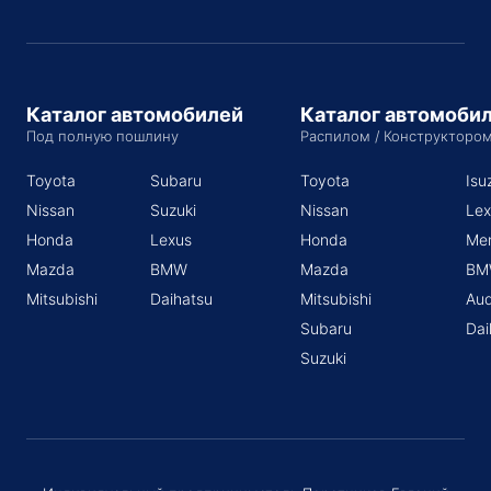
Каталог автомобилей
Каталог автомоби
Под полную пошлину
Распилом / Конструкторо
Toyota
Subaru
Toyota
Isu
Nissan
Suzuki
Nissan
Lex
Honda
Lexus
Honda
Me
Mazda
BMW
Mazda
BM
Mitsubishi
Daihatsu
Mitsubishi
Aud
Subaru
Dai
Suzuki