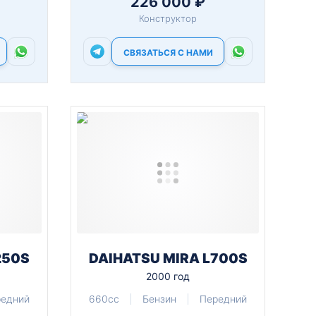
226 000 ₽
Конструктор
СВЯЗАТЬСЯ С НАМИ
250S
DAIHATSU MIRA L700S
2000 год
редний
660cc
Бензин
Передний