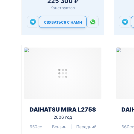
225 300 ₽
Конструктор
СВЯЗАТЬСЯ С НАМИ
DAIHATSU MIRA L275S
DAI
2006 год
650cc
Бензин
Передний
660c