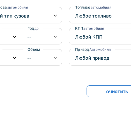
Honda
Mercedes-
зова
Топливо
автомобиля
автомобиля
Mazda
BMW
Mitsubishi
Audi
Год
КПП
до
автомобиля
Subaru
Daihatsu
Suzuki
Объем
Привод
от
до
Автомобиля
ОЧИСТИТЬ