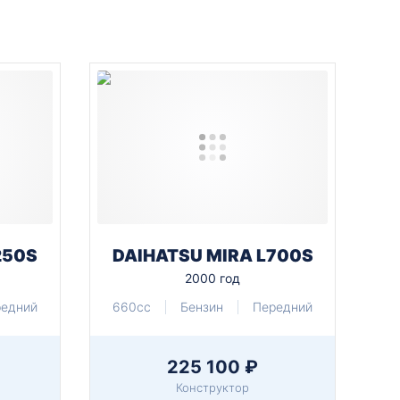
250S
DAIHATSU MIRA L700S
2000 год
редний
660cc
Бензин
Передний
225 100 ₽
Конструктор