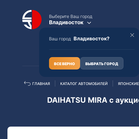
Выберите Ваш город
Владивосток
Владивосток?
Ваш город
КАТАЛОГ
О НАС
ВСЕ ВЕРНО
ВЫБРАТЬ ГОРОД
ГЛАВНАЯ
КАТАЛОГ АВТОМОБИЛЕЙ
ЯПОНСКИЕ
Полная пошлина
ЦЕЛЫЕ АВТО С ПТС
DAIHATSU MIRA с аукци
Toyota
Lexus
Nissan
Mercedes-B