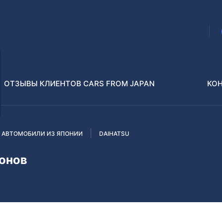
ОТЗЫВЫ КЛИЕНТОВ CARS FROM JAPAN
КО
 АВТОМОБИЛИ ИЗ ЯПОНИИ
DAIHATSU
Распилы и конструкторы
В РАЗБОР БЕЗ ПТС
онов
Toyota
Isuzu
enz
Nissan
Lexus