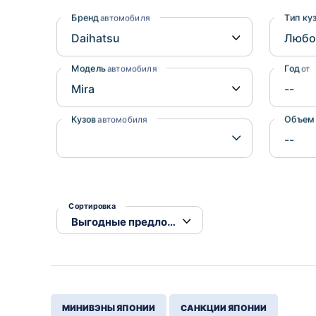
Honda
Daihatsu
Бренд
Тип ку
автомобиля
Mazda
Tesla
Suzuki
Модель
Год
автомобиля
от
Mitsubishi
Subaru
Кузов
Объем
автомобиля
Сортировка
МИНИВЭНЫ ЯПОНИИ
САНКЦИИ ЯПОНИИ