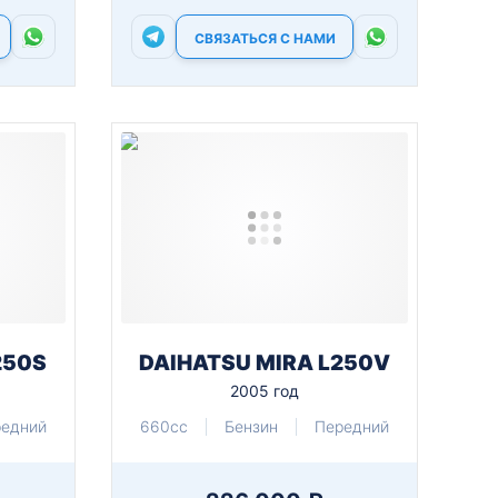
СВЯЗАТЬСЯ С НАМИ
250S
DAIHATSU MIRA L250V
2005 год
редний
660cc
Бензин
Передний