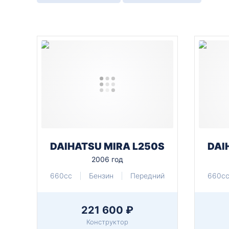
DAIHATSU MIRA L250S
DAI
2006 год
660cc
Бензин
Передний
660c
221 600 ₽
Конструктор