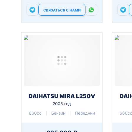
СВЯЗАТЬСЯ С НАМИ
DAIHATSU MIRA L250V
DAI
2005 год
660cc
Бензин
Передний
660c