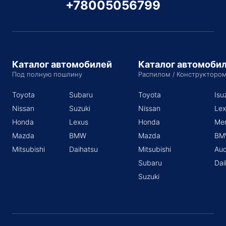
+78005056799
Каталог автомобилей
Каталог автомоби
Под полную пошлину
Распилом / Конструкторо
Toyota
Subaru
Toyota
Isu
Nissan
Suzuki
Nissan
Lex
Honda
Lexus
Honda
Me
Mazda
BMW
Mazda
BM
Mitsubishi
Daihatsu
Mitsubishi
Aud
Subaru
Dai
Suzuki