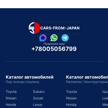
CARS-FROM-JAPAN
Позвоните нам
+78005056799
Каталог автомобилей
Каталог автомоби
Под полную пошлину
Распилом / Конструкторо
Toyota
Subaru
Toyota
Isu
Nissan
Suzuki
Nissan
Lex
Honda
Lexus
Honda
Me