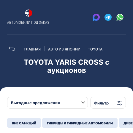
АВТОМОБИЛИ ПОД ЗАКАЗ
ГЛАВНАЯ
АВТО ИЗ ЯПОНИИ
TOYOTA
TOYOTA YARIS CROSS с
аукционов
Фильтр
ВНЕ САНКЦИЙ
ГИБРИДЫ И ГИБРИДНЫЕ АВТОМОБИЛИ
ДИЗЕ