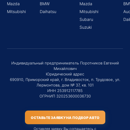
Mazda
BMW
Mazda
BM
Mitsubishi
Daihatsu
Mitsubishi
Aud
Subaru
Dai
Suzuki
Индивидуальный предприниматель Поротников Евгений
Михайлович
Юридический адрес
690910, Приморский край, г. Владивосток, п. Трудовое, ул.
Лермонтова, дом № 37, кв. 101
ИНН 253912117785
ОГРНИП 320253600036730
ОСТАВЬТЕ ЗАЯВКУ НА ПОДБОР АВТО
Оставляя заявку Вы соглашаетесь с