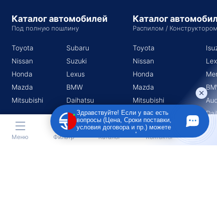
Каталог автомобилей
Каталог автомоби
Под полную пошлину
Распилом / Конструкторо
Toyota
Subaru
Toyota
Isu
Nissan
Suzuki
Nissan
Lex
Honda
Lexus
Honda
Me
Mazda
BMW
Mazda
BM
Mitsubishi
Daihatsu
Mitsubishi
Aud
Subaru
Dai
Здравствуйте! Если у вас есть
вопросы (Цена, Сроки поставки,
Suzuki
условия договора и пр.) можете
задать их мне в чат!
Меню
Фильтр
Каталог
Контакты
Индивидуальный предприниматель Поротников Евгений
Михайлович
Юридический адрес
690910, Приморский край, г. Владивосток, п. Трудовое, ул.