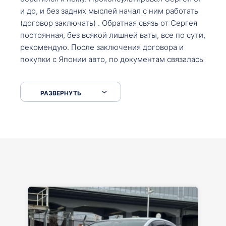
и до, и без задних мыслей начал с ним работать
(договор заключать) . Обратная связь от Сергея
постоянная, без всякой лишней ваты, все по сути,
рекомендую. После заключения договора и
покупки с Японии авто, по документам связалась
со мной Мария, все подсказала, куда, что и как,
что заполнить, куда зайти, образцы и т.д. После
РАЗВЕРНУТЬ
приехал за авто. Меня тепло встретили Сергей с
Марией. Автомобиль забрал, все супер. Спасибо
вам большое. Буду еще обращаться.