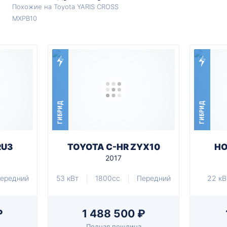
Похожие на Toyota YARIS CROSS
MXPB10
ГИБРИД
ГИБРИД
RU3
TOYOTA C-HR ZYX10
HO
2017
ередний
53 кВт
1800cc
Передний
22 кВ
₽
1 488 500 ₽
Полная пошлина