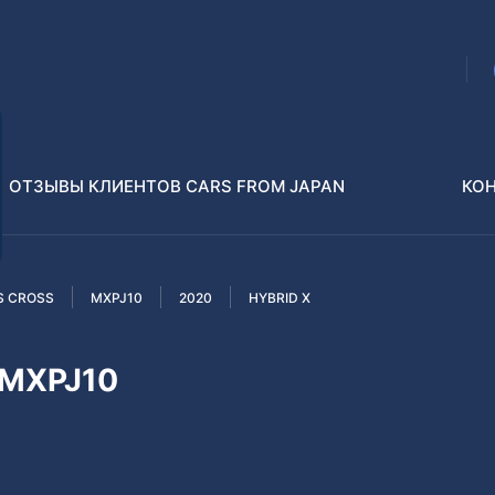
ОТЗЫВЫ КЛИЕНТОВ CARS FROM JAPAN
КО
S CROSS
MXPJ10
2020
HYBRID X
Распилы и конструкторы
В РАЗБОР БЕЗ ПТС
 MXPJ10
Toyota
Isuzu
enz
Nissan
Lexus