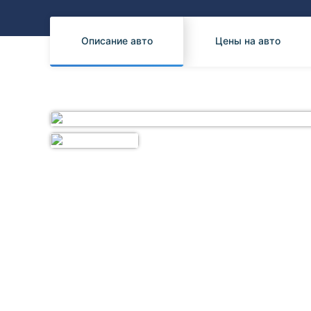
Honda
Daihatsu
Mazda
Tesla
Описание авто
Цены на авто
Suzuki
Mitsubishi
Subaru