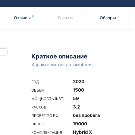
Honda
Mercedes-
Mazda
BMW
8
Отзывы
Статьи
Обзоры
Mitsubishi
Audi
Subaru
Daihatsu
Suzuki
Краткое описание
Характеристик автомобиля
2020
ГОД
1500
ОБЪЕМ
59
МОЩНОСТЬ (КВТ)
3.2
РАСХОД
без пробега
ПРОБЕГ ПО РФ
19000
ПРОБЕГ
Hybrid X
КОМПЛЕКТАЦИЯ