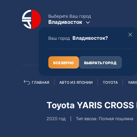
Выберите Ваш город
Владивосток
Владивосток?
Ваш город
КАТАЛОГ
О НАС
ВСЕ ВЕРНО
ВЫБРАТЬ ГОРОД
ГЛАВНАЯ
АВТО ИЗ ЯПОНИИ
TOYOTA
YARI
Полная пошлина
ЦЕЛЫЕ АВТО С ПТС
Toyota YARIS CROSS
Toyota
Lexus
2020 год
Тип ввоза: Полная пошлина
Nissan
Mercedes-B