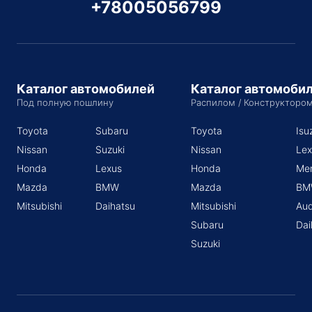
+78005056799
Каталог автомобилей
Каталог автомоби
Под полную пошлину
Распилом / Конструкторо
Toyota
Subaru
Toyota
Isu
Nissan
Suzuki
Nissan
Lex
Honda
Lexus
Honda
Me
Mazda
BMW
Mazda
BM
Mitsubishi
Daihatsu
Mitsubishi
Aud
Subaru
Dai
Suzuki