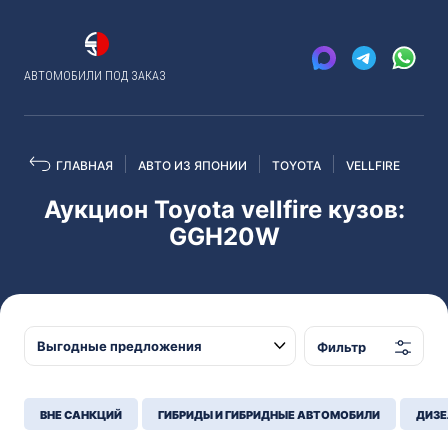
АВТОМОБИЛИ ПОД ЗАКАЗ
ГЛАВНАЯ
АВТО ИЗ ЯПОНИИ
TOYOTA
VELLFIRE
Аукцион Toyota vellfire кузов:
GGH20W
Фильтр
ВНЕ САНКЦИЙ
ГИБРИДЫ И ГИБРИДНЫЕ АВТОМОБИЛИ
ДИЗЕ