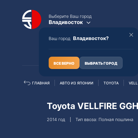
Выберите Ваш город
Владивосток
Владивосток?
Ваш город
КАТАЛОГ
О НАС
ВСЕ ВЕРНО
ВЫБРАТЬ ГОРОД
ГЛАВНАЯ
АВТО ИЗ ЯПОНИИ
TOYOTA
VELL
Полная пошлина
ЦЕЛЫЕ АВТО С ПТС
Toyota VELLFIRE G
Toyota
Lexus
2014 год
Тип ввоза: Полная пошлина
Nissan
Mercedes-B