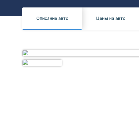
Honda
Daihatsu
Mazda
Tesla
Описание авто
Цены на авто
Suzuki
Mitsubishi
Subaru