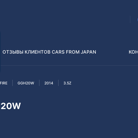
ОТЗЫВЫ КЛИЕНТОВ CARS FROM JAPAN
КО
FIRE
GGH20W
2014
3.5Z
Распилы и конструкторы
В РАЗБОР БЕЗ ПТС
GH20W
Toyota
Isuzu
enz
Nissan
Lexus