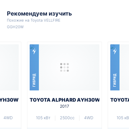
Рекомендуем изучить
Похожие на Toyota VELLFIRE
GGH20W
ГИБРИД
ГИБРИД
AYH30W
TOYOTA ALPHARD AYH30W
TOYOT
2017
4WD
105 кВт
2500cc
4WD
105 кВ