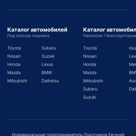
Каталог автомобилей
Каталог автомоби
Под полную пошлину
Распилом / Конструкторо
Toyota
Subaru
Toyota
Isu
Nissan
Suzuki
Nissan
Lex
Honda
Lexus
Honda
Me
Mazda
BMW
Mazda
BM
Mitsubishi
Daihatsu
Mitsubishi
Aud
Subaru
Dai
Suzuki
Индивидуальный предприниматель Поротников Евгений