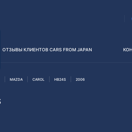
ОТЗЫВЫ КЛИЕНТОВ CARS FROM JAPAN
КО
MAZDA
CAROL
HB24S
2006
Распилы и конструкторы
В РАЗБОР БЕЗ ПТС
S
Toyota
Isuzu
enz
Nissan
Lexus