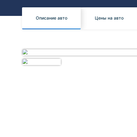
Honda
Daihatsu
Mazda
Tesla
Описание авто
Цены на авто
Suzuki
Mitsubishi
Subaru