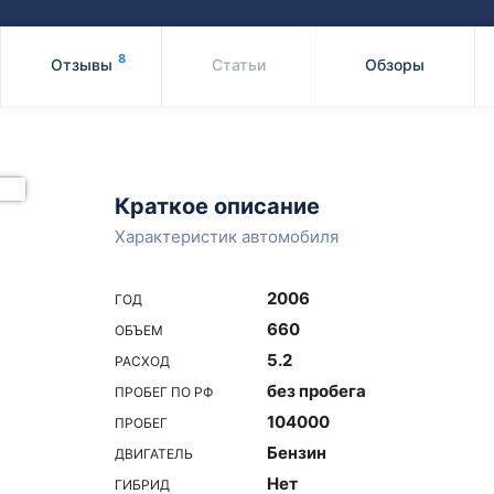
Honda
Mercedes-
Mazda
BMW
8
Отзывы
Статьи
Обзоры
Mitsubishi
Audi
Subaru
Daihatsu
Suzuki
Краткое описание
Характеристик автомобиля
2006
ГОД
660
ОБЪЕМ
5.2
РАСХОД
без пробега
ПРОБЕГ ПО РФ
104000
ПРОБЕГ
Бензин
ДВИГАТЕЛЬ
Нет
ГИБРИД