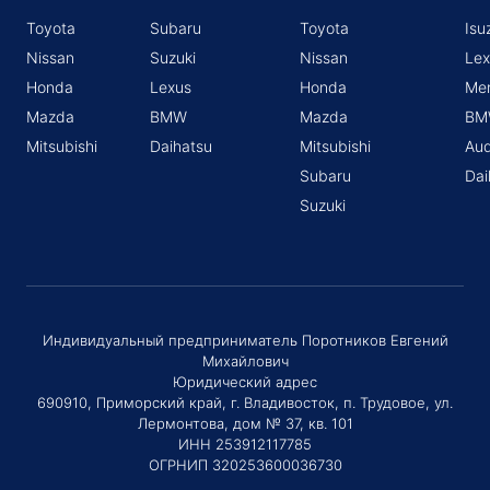
Toyota
Subaru
Toyota
Isu
Nissan
Suzuki
Nissan
Lex
Honda
Lexus
Honda
Me
Mazda
BMW
Mazda
BM
Mitsubishi
Daihatsu
Mitsubishi
Aud
Subaru
Dai
Suzuki
Индивидуальный предприниматель Поротников Евгений
Михайлович
Юридический адрес
690910, Приморский край, г. Владивосток, п. Трудовое, ул.
Лермонтова, дом № 37, кв. 101
ИНН 253912117785
ОГРНИП 320253600036730