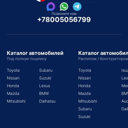
Позвоните нам
+78005056799
Каталог автомобилей
Каталог автомоби
Под полную пошлину
Распилом / Конструкторо
Toyota
Subaru
Toyota
Isu
Nissan
Suzuki
Nissan
Lex
Honda
Lexus
Honda
Me
Mazda
BMW
Mazda
BM
Mitsubishi
Daihatsu
Mitsubishi
Aud
Subaru
Dai
Suzuki