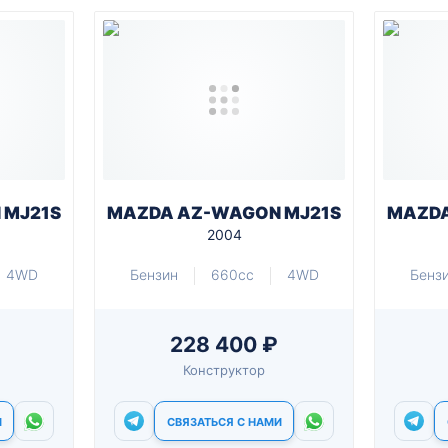
 MJ21S
MAZDA AZ-WAGON MJ21S
MAZDA
2004
4WD
Бензин
660cc
4WD
Бенз
228 400 ₽
Конструктор
И
СВЯЗАТЬСЯ С НАМИ