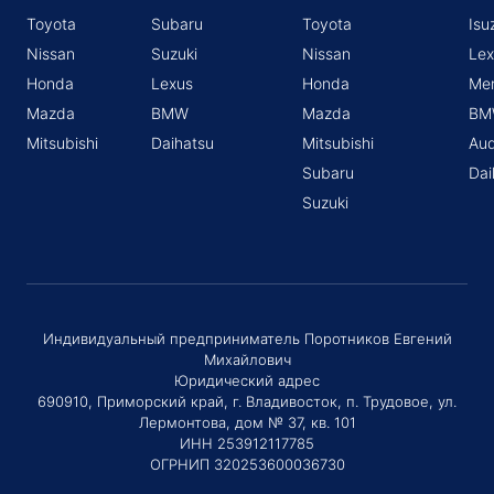
Toyota
Subaru
Toyota
Isu
Nissan
Suzuki
Nissan
Lex
Honda
Lexus
Honda
Me
Mazda
BMW
Mazda
BM
Mitsubishi
Daihatsu
Mitsubishi
Aud
Subaru
Dai
Suzuki
Индивидуальный предприниматель Поротников Евгений
Михайлович
Юридический адрес
690910, Приморский край, г. Владивосток, п. Трудовое, ул.
Лермонтова, дом № 37, кв. 101
ИНН 253912117785
ОГРНИП 320253600036730