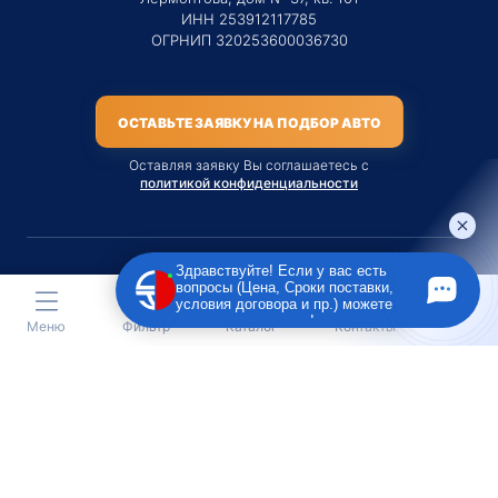
ИНН 253912117785
ОГРНИП 320253600036730
ОСТАВЬТЕ ЗАЯВКУ НА ПОДБОР АВТО
Оставляя заявку Вы соглашаетесь с
политикой конфиденциальности
Здравствуйте! Если у вас есть
вопросы (Цена, Сроки поставки,
Материалы данного сайта являются публичной офертой
условия договора и пр.) можете
только на услугу сопровождения Агентом приобретения
задать их мне в чат!
Меню
Фильтр
Каталог
Контакты
транспортного средства Клиентом.
Во всех остальных случаях сайт носит исключительно
информационный характер.
Creative Custom
Разработка сайта