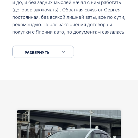
и до, и без задних мыслей начал с ним работать
(договор заключать) . Обратная связь от Сергея
постоянная, без всякой лишней ваты, все по сути,
рекомендую. После заключения договора и
покупки с Японии авто, по документам связалась
со мной Мария, все подсказала, куда, что и как,
что заполнить, куда зайти, образцы и т.д. После
РАЗВЕРНУТЬ
приехал за авто. Меня тепло встретили Сергей с
Марией. Автомобиль забрал, все супер. Спасибо
вам большое. Буду еще обращаться.