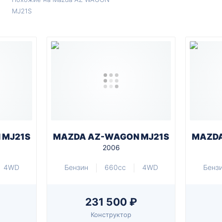
MJ21S
 MJ21S
MAZDA AZ-WAGON MJ21S
MAZDA
2006
4WD
Бензин
660cc
4WD
Бенз
231 500 ₽
Конструктор