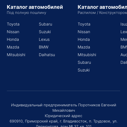
Каталог автомобилей
Каталог автомоби
Под полную пошлину
Распилом / Конструкторо
Toyota
Subaru
Toyota
Isu
Nissan
Suzuki
Nissan
Lex
Honda
Lexus
Honda
Me
Mazda
BMW
Mazda
BM
Mitsubishi
Daihatsu
Mitsubishi
Aud
Subaru
Dai
Suzuki
Индивидуальный предприниматель Поротников Евгений
Михайлович
Юридический адрес
690910, Приморский край, г. Владивосток, п. Трудовое, ул.
Лермонтова, дом № 37, кв. 101