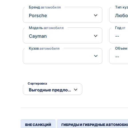
Honda
Daihatsu
Бренд
Тип ку
автомобиля
Mazda
Tesla
Suzuki
Модель
Год
автомобиля
от
Mitsubishi
Subaru
Кузов
Объем
автомобиля
Сортировка
ВНЕ САНКЦИЙ
ГИБРИДЫ И ГИБРИДНЫЕ АВТОМОБИ