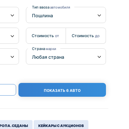
Benz
Mazda
Тип ввоза
автомобиля
Mitsubishi
Isuzu
Стоимость
Стоимость
от
до
Hino
Страна
марки
ПОКАЗАТЬ 6 АВТО
РОПА. СЕДАНЫ
КЕЙКАРЫ С АУКЦИОНОВ