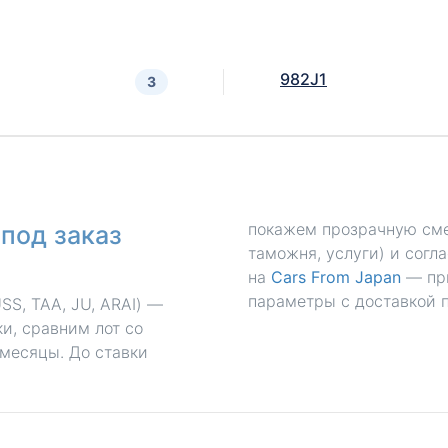
982J1
3
покажем прозрачную смет
под заказ
таможня, услуги) и согл
на
Cars From Japan
— пр
параметры с доставкой п
S, TAA, JU, ARAI) —
и, сравним лот со
 месяцы. До ставки