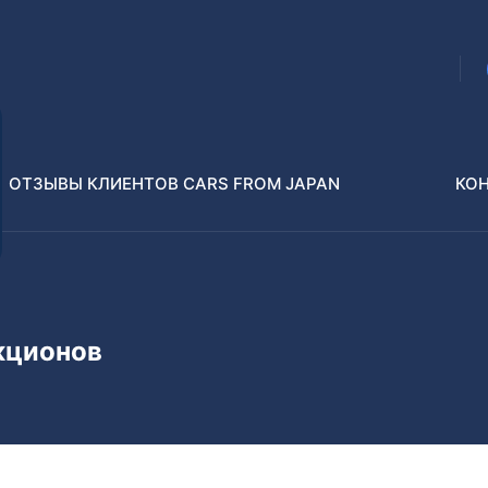
ОТЗЫВЫ КЛИЕНТОВ CARS FROM JAPAN
КО
Распилы и конструкторы
В РАЗБОР БЕЗ ПТС
кционов
Toyota
Isuzu
enz
Nissan
Lexus