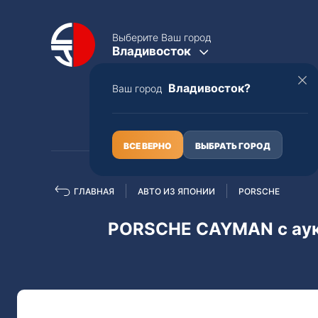
Выберите Ваш город
Владивосток
Владивосток?
Ваш город
КАТАЛОГ
О НАС
ВСЕ ВЕРНО
ВЫБРАТЬ ГОРОД
ГЛАВНАЯ
АВТО ИЗ ЯПОНИИ
PORSCHE
Полная пошлина
ЦЕЛЫЕ АВТО С ПТС
PORSCHE CAYMAN с ау
Toyota
Lexus
Nissan
Mercedes-B