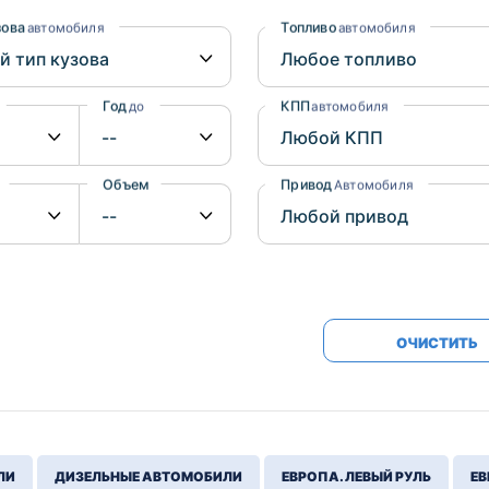
Honda
Mercedes-
зова
Топливо
автомобиля
автомобиля
Mazda
BMW
Mitsubishi
Audi
Год
КПП
до
автомобиля
Subaru
Daihatsu
Suzuki
Объем
Привод
от
до
Автомобиля
ОЧИСТИТЬ
ЛИ
ДИЗЕЛЬНЫЕ АВТОМОБИЛИ
ЕВРОПА. ЛЕВЫЙ РУЛЬ
ЕВ