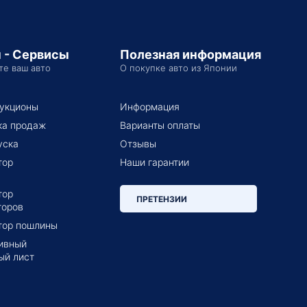
 - Сервисы
Полезная информация
те ваш авто
О покупке авто из Японии
укционы
Информация
ка продаж
Варианты оплаты
уска
Отзывы
тор
Наши гарантии
тор
ПРЕТЕНЗИИ
торов
тор пошлины
ивный
ый лист