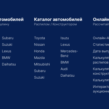
втомобилей
Каталог автомобилей
Онлайн
шлину
Распилом / Конструктором
Рассчитай
Subaru
Toyota
Isuzu
Онлайн-А
Suzuki
Nissan
Lexus
Статисти
Lexus
Honda
Mercedes-
Дата вып
Benz
BMW
Mazda
Калькуля
BMW
распилов
Daihatsu
Mitsubishi
Audi
Калькуля
Subaru
конструк
Daihatsu
Suzuki
Калькуля
Интеракт
аукционн