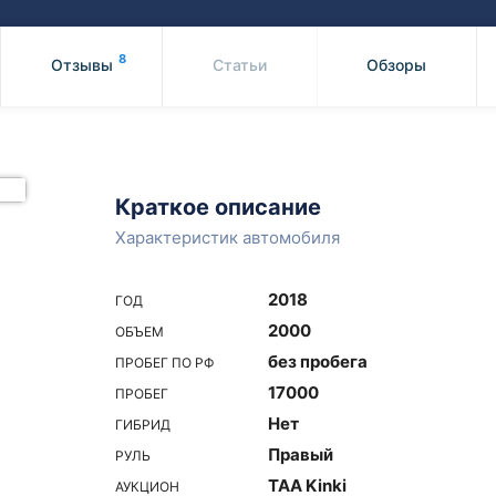
Honda
Mercedes-
Mazda
BMW
8
Отзывы
Статьи
Обзоры
Mitsubishi
Audi
Subaru
Daihatsu
Suzuki
Краткое описание
Характеристик автомобиля
2018
ГОД
2000
ОБЪЕМ
без пробега
ПРОБЕГ ПО РФ
17000
ПРОБЕГ
Нет
ГИБРИД
Правый
РУЛЬ
TAA Kinki
АУКЦИОН