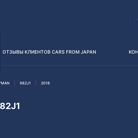
ОТЗЫВЫ КЛИЕНТОВ CARS FROM JAPAN
КО
YMAN
982J1
2018
Распилы и конструкторы
В РАЗБОР БЕЗ ПТС
82J1
Toyota
Isuzu
enz
Nissan
Lexus