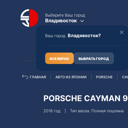
Выберите Ваш город
Владивосток
Владивосток?
Ваш город
КАТАЛОГ
О НАС
ВСЕ ВЕРНО
ВЫБРАТЬ ГОРОД
ГЛАВНАЯ
АВТО ИЗ ЯПОНИИ
PORSCHE
CA
Полная пошлина
ЦЕЛЫЕ АВТО С ПТС
PORSCHE CAYMAN 9
Toyota
Lexus
2018 год
Тип ввоза: Полная пошлина
Nissan
Mercedes-B