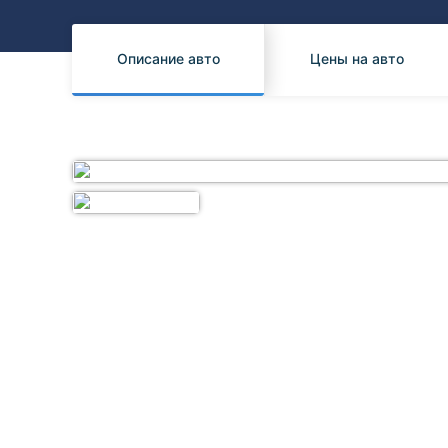
Honda
Daihatsu
Mazda
Tesla
Описание авто
Цены на авто
Suzuki
Mitsubishi
Subaru