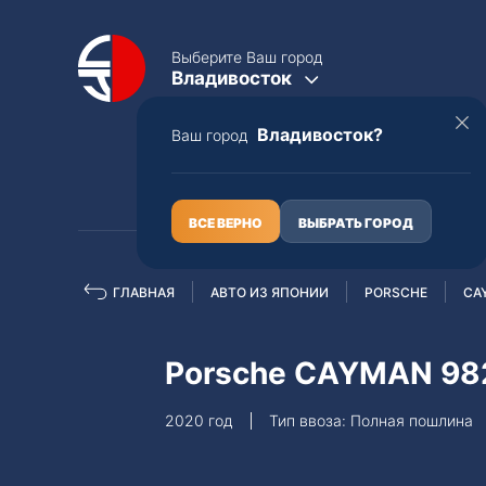
Выберите Ваш город
Владивосток
Владивосток?
Ваш город
КАТАЛОГ
О НАС
ВСЕ ВЕРНО
ВЫБРАТЬ ГОРОД
ГЛАВНАЯ
АВТО ИЗ ЯПОНИИ
PORSCHE
CA
Полная пошлина
ЦЕЛЫЕ АВТО С ПТС
Porsche CAYMAN 98
Toyota
Lexus
2020 год
Тип ввоза: Полная пошлина
Nissan
Mercedes-B