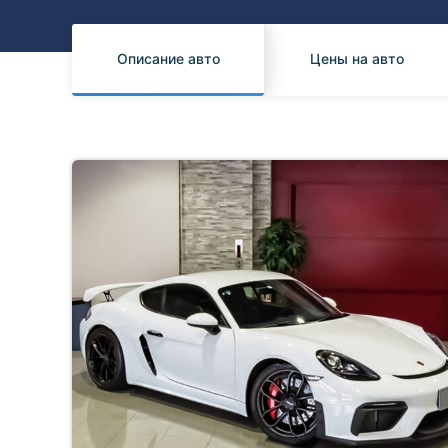
Honda
Daihatsu
Mazda
Tesla
Описание авто
Цены на авто
Suzuki
Mitsubishi
Subaru