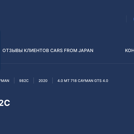
ОТЗЫВЫ КЛИЕНТОВ CARS FROM JAPAN
КО
YMAN
982C
2020
4.0 MT 718 CAYMAN GTS 4.0
Распилы и конструкторы
В РАЗБОР БЕЗ ПТС
2C
Toyota
Isuzu
enz
Nissan
Lexus