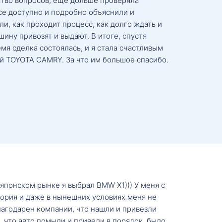
тво вопросов, ещё дольше проверяла
се доступно и подробно объяснили и
и, как проходит процесс, как долго ждать и
ину привозят и выдают. В итоге, спустя
мя сделка состоялась, и я стала счастливым
й TOYOTA CAMRY. За что им большое спасибо.
о японском рынке я выбрал BMW X1))) У меня с
тория и даже в нынешних условиях меня не
лагодарен компании, что нашли и привезли
, что авто помыли и привели в порядок, было