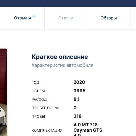
Honda
Mercedes-
Mazda
BMW
8
Отзывы
Статьи
Обзоры
Mitsubishi
Audi
Subaru
Daihatsu
Suzuki
Краткое описание
Характеристик автомобиля
2020
ГОД
3995
ОБЪЕМ
8.1
РАСХОД
0
ПРОБЕГ ПО РФ
318
ПРОБЕГ
4.0 MT 718
Cayman GTS
КОМПЛЕКТАЦИЯ
4.0