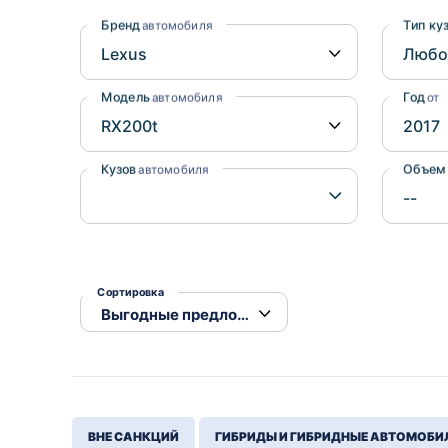
Honda
Daihatsu
Бренд
Тип ку
автомобиля
Mazda
Tesla
Suzuki
Модель
Год
автомобиля
от
Mitsubishi
Subaru
Кузов
Объем
автомобиля
Сортировка
ВНЕ САНКЦИЙ
ГИБРИДЫ И ГИБРИДНЫЕ АВТОМОБИ