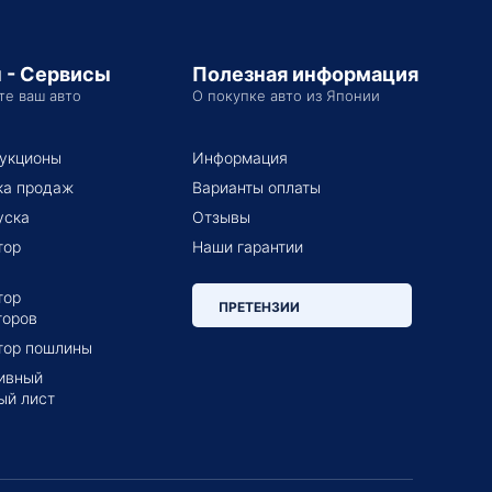
 - Сервисы
Полезная информация
те ваш авто
О покупке авто из Японии
укционы
Информация
ка продаж
Варианты оплаты
уска
Отзывы
тор
Наши гарантии
тор
ПРЕТЕНЗИИ
торов
тор пошлины
ивный
ый лист