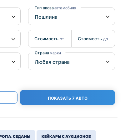
Benz
Mazda
Тип ввоза
автомобиля
Mitsubishi
Isuzu
Стоимость
Стоимость
от
до
Hino
Страна
марки
ПОКАЗАТЬ 7 АВТО
РОПА. СЕДАНЫ
КЕЙКАРЫ С АУКЦИОНОВ