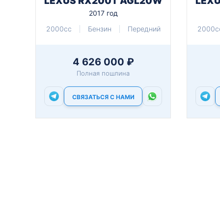
LEXUS RX200T AGL20W
LEX
2017 год
2000cc
Бензин
Передний
2000c
4 626 000 ₽
Полная пошлина
СВЯЗАТЬСЯ С НАМИ