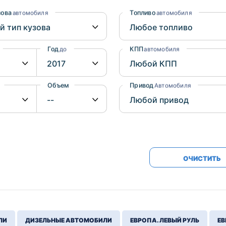
Honda
Mercedes-
зова
Топливо
автомобиля
автомобиля
Mazda
BMW
Mitsubishi
Audi
Год
КПП
до
автомобиля
Subaru
Daihatsu
Suzuki
Объем
Привод
от
до
Автомобиля
ОЧИСТИТЬ
ЛИ
ДИЗЕЛЬНЫЕ АВТОМОБИЛИ
ЕВРОПА. ЛЕВЫЙ РУЛЬ
ЕВ