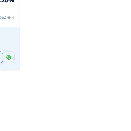
L20W
редний