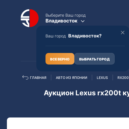
Выберите Ваш город
Владивосток
Владивосток?
Ваш город
КАТАЛОГ
О НАС
ВСЕ ВЕРНО
ВЫБРАТЬ ГОРОД
ГЛАВНАЯ
АВТО ИЗ ЯПОНИИ
LEXUS
RX200
Полная пошлина
ЦЕЛЫЕ АВТО С ПТС
Аукцион Lexus rx200t 
Toyota
Lexus
Nissan
Mercedes-B