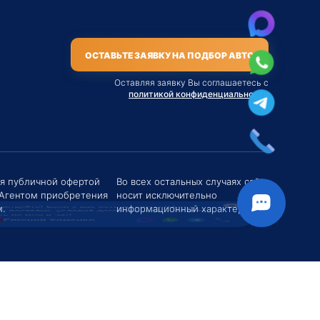
ОСТАВЬТЕ ЗАЯВКУ НА ПОДБОР АВТО
Оставляя заявку Вы соглашаетесь с
политикой конфиденциальности
твуйте! Если у вас есть вопросы (Цена,
поставки, условия договора и пр.) можете
их мне в чат!
ся публичной офертой
Во всех остальных случаях сайт
 Агентом приобретения
носит исключительно
вгений Хоменко
.
информационный характер.