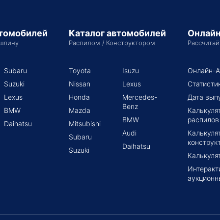
втомобилей
Каталог автомобилей
Онлайн
шлину
Распилом / Конструктором
Рассчитай
Subaru
Toyota
Isuzu
Онлайн-А
Suzuki
Nissan
Lexus
Статисти
Lexus
Honda
Mercedes-
Дата вып
Benz
BMW
Mazda
Калькуля
BMW
распилов
Daihatsu
Mitsubishi
Audi
Калькуля
Subaru
конструк
Daihatsu
Suzuki
Калькуля
Интеракт
аукционн