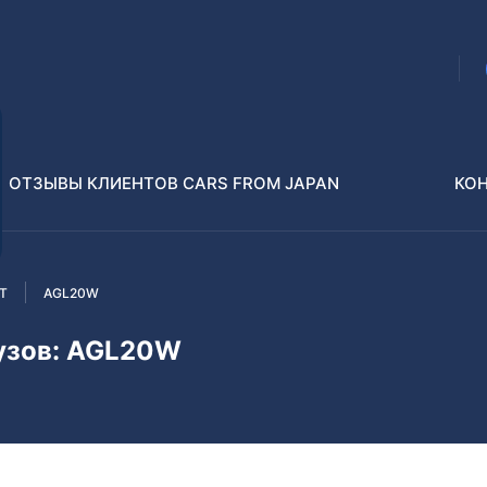
ОТЗЫВЫ КЛИЕНТОВ CARS FROM JAPAN
КО
T
AGL20W
Распилы и конструкторы
В РАЗБОР БЕЗ ПТС
кузов: AGL20W
Toyota
Isuzu
enz
Nissan
Lexus