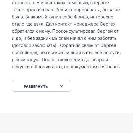
степвагон. Боялся таких компании, впервые
такое практиковал. Решил попробовать , была не
была. Знакомый купил себе Фрида, интересно
стало где взял. Дал контакт менеджера Сергея,
обратился к нему. Проконсультировал Сергей от
и до, и без задних мыслей начал с ним работать
(договор заключать) . Обратная связь от Сергея
постоянная, без всякой лишней ваты, все по сути,
рекомендую. После заключения договора и
покупки с Японии авто, по документам связалась
со мной Мария, все подсказала, куда, что и как,
что заполнить, куда зайти, образцы и т.д. После
РАЗВЕРНУТЬ
приехал за авто. Меня тепло встретили Сергей с
Марией. Автомобиль забрал, все супер. Спасибо
вам большое. Буду еще обращаться.