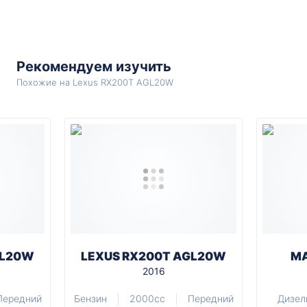
Рекомендуем изучить
Похожие на Lexus RX200T AGL20W
GL20W
LEXUS RX200T AGL20W
MA
2016
Передний
Бензин
2000cc
Передний
Дизел