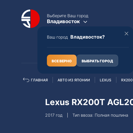
Выберите Ваш город
Владивосток
Владивосток?
Ваш город
КАТАЛОГ
О НАС
ВСЕ ВЕРНО
ВЫБРАТЬ ГОРОД
ГЛАВНАЯ
АВТО ИЗ ЯПОНИИ
LEXUS
RX200
Полная пошлина
ЦЕЛЫЕ АВТО С ПТС
Lexus RX200T AGL
Toyota
Lexus
2017 год
Тип ввоза: Полная пошлина
Nissan
Mercedes-B