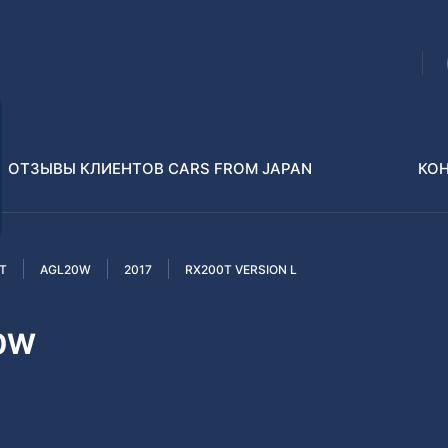
ОТЗЫВЫ КЛИЕНТОВ CARS FROM JAPAN
КО
T
AGL20W
2017
RX200T VERSION L
Распилы и конструкторы
В РАЗБОР БЕЗ ПТС
20W
Toyota
Isuzu
enz
Nissan
Lexus