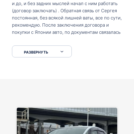
и до, и без задних мыслей начал с ним работать
(договор заключать) . Обратная связь от Сергея
постоянная, без всякой лишней ваты, все по сути,
рекомендую. После заключения договора и
покупки с Японии авто, по документам связалась
со мной Мария, все подсказала, куда, что и как,
что заполнить, куда зайти, образцы и т.д. После
РАЗВЕРНУТЬ
приехал за авто. Меня тепло встретили Сергей с
Марией. Автомобиль забрал, все супер. Спасибо
вам большое. Буду еще обращаться.