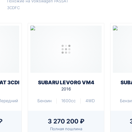
Похожие на Volkswagen PASSAT
3CDFC
AT 3CDFC
SUBARU LEVORG VM4
SUB
2016
Передний
Бензин
1600cc
4WD
Бензи
₽
3 270 200 ₽
Полная пошлина