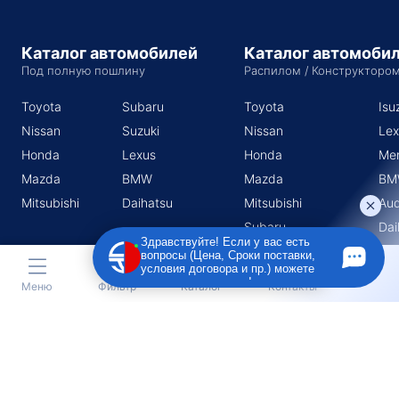
Каталог автомобилей
Каталог автомоби
Под полную пошлину
Распилом / Конструкторо
Toyota
Subaru
Toyota
Isu
Nissan
Suzuki
Nissan
Lex
Honda
Lexus
Honda
Me
Mazda
BMW
Mazda
BM
Mitsubishi
Daihatsu
Mitsubishi
Aud
Subaru
Dai
Здравствуйте! Если у вас есть
Suzuki
вопросы (Цена, Сроки поставки,
условия договора и пр.) можете
задать их мне в чат!
Меню
Фильтр
Каталог
Контакты
Индивидуальный предприниматель Поротников Евгений
Михайлович
Юридический адрес