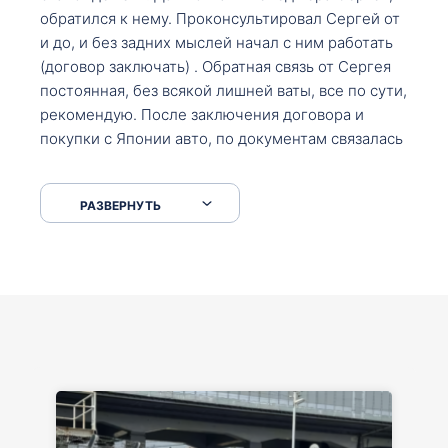
обратился к нему. Проконсультировал Сергей от
и до, и без задних мыслей начал с ним работать
(договор заключать) . Обратная связь от Сергея
постоянная, без всякой лишней ваты, все по сути,
рекомендую. После заключения договора и
покупки с Японии авто, по документам связалась
со мной Мария, все подсказала, куда, что и как,
что заполнить, куда зайти, образцы и т.д. После
РАЗВЕРНУТЬ
приехал за авто. Меня тепло встретили Сергей с
Марией. Автомобиль забрал, все супер. Спасибо
вам большое. Буду еще обращаться.