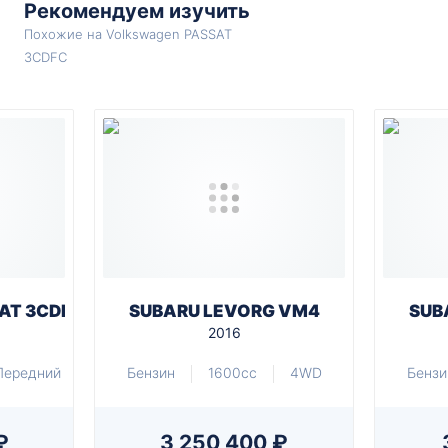
Рекомендуем изучить
Похожие на Volkswagen PASSAT
3CDFC
AT 3CDFC
SUBARU LEVORG VM4
SUB
2016
Передний
Бензин
1600cc
4WD
Бензи
₽
3 250 400 ₽