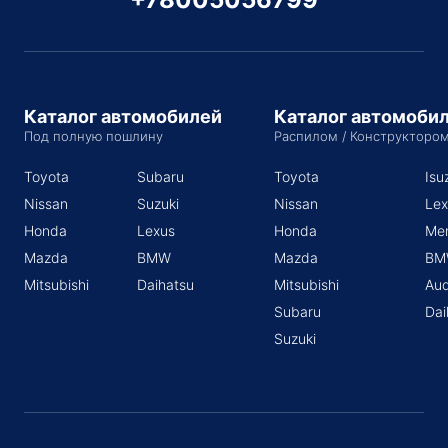
Каталог автомобилей
Каталог автомоби
Под полную пошлину
Распилом / Конструкторо
Toyota
Subaru
Toyota
Isu
Nissan
Suzuki
Nissan
Lex
Honda
Lexus
Honda
Me
Mazda
BMW
Mazda
BM
Mitsubishi
Daihatsu
Mitsubishi
Aud
Subaru
Dai
Suzuki