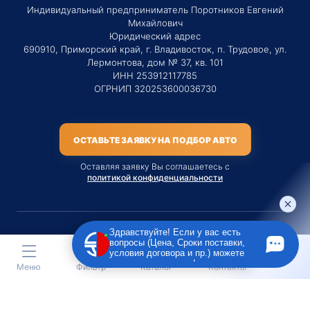
Индивидуальный предприниматель Поротников Евгений
Михайлович
Юридический адрес
690910, Приморский край, г. Владивосток, п. Трудовое, ул.
Лермонтова, дом № 37, кв. 101
ИНН 253912117785
ОГРНИП 320253600036730
ОСТАВЬТЕ ЗАЯВКУ НА ПОДБОР АВТО
Оставляя заявку Вы соглашаетесь с
политикой конфиденциальности
Здравствуйте! Если у вас есть
вопросы (Цена, Сроки поставки,
Материалы данного сайта являются публичной офертой
условия договора и пр.) можете
только на услугу сопровождения Агентом приобретения
задать их мне в чат!
Меню
Фильтр
Каталог
Контакты
транспортного средства Клиентом.
Во всех остальных случаях сайт носит исключительно