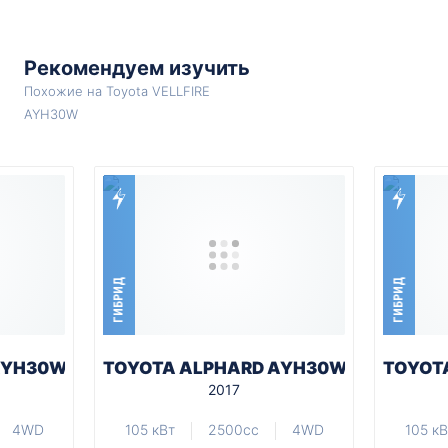
Рекомендуем изучить
Похожие на Toyota VELLFIRE
AYH30W
ГИБРИД
ГИБРИД
AYH30W
TOYOTA ALPHARD AYH30W
TOYOT
2017
4WD
105 кВт
2500cc
4WD
105 кВ