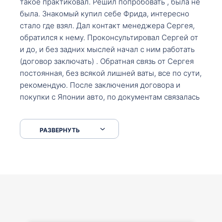
такое практиковал. Решил попробовать , была не
была. Знакомый купил себе Фрида, интересно
стало где взял. Дал контакт менеджера Сергея,
обратился к нему. Проконсультировал Сергей от
и до, и без задних мыслей начал с ним работать
(договор заключать) . Обратная связь от Сергея
постоянная, без всякой лишней ваты, все по сути,
рекомендую. После заключения договора и
покупки с Японии авто, по документам связалась
со мной Мария, все подсказала, куда, что и как,
что заполнить, куда зайти, образцы и т.д. После
РАЗВЕРНУТЬ
приехал за авто. Меня тепло встретили Сергей с
Марией. Автомобиль забрал, все супер. Спасибо
вам большое. Буду еще обращаться.