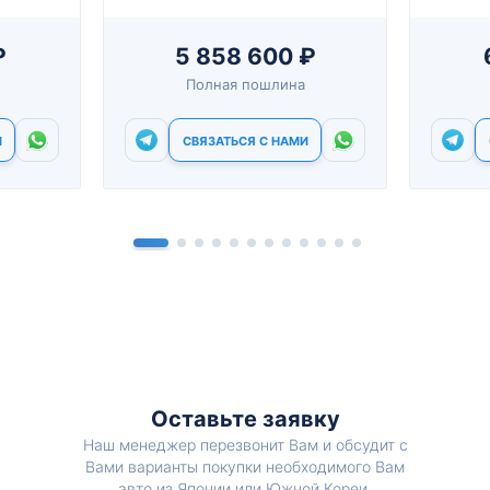
₽
5 858 600 ₽
Полная пошлина
И
СВЯЗАТЬСЯ С НАМИ
Оставьте заявку
Наш менеджер перезвонит Вам и обсудит с
Вами варианты покупки необходимого Вам
авто из Японии или Южной Кореи.