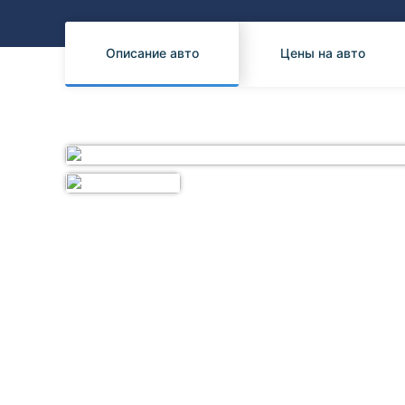
Honda
Daihatsu
Mazda
Tesla
Описание авто
Цены на авто
Suzuki
Mitsubishi
Subaru