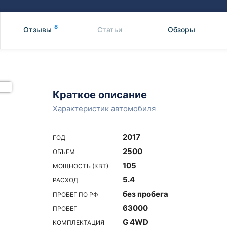
Honda
Mercedes-
Mazda
BMW
8
Отзывы
Статьи
Обзоры
Mitsubishi
Audi
Subaru
Daihatsu
Suzuki
Краткое описание
Характеристик автомобиля
2017
ГОД
2500
ОБЪЕМ
105
МОЩНОСТЬ (КВТ)
5.4
РАСХОД
без пробега
ПРОБЕГ ПО РФ
63000
ПРОБЕГ
G 4WD
КОМПЛЕКТАЦИЯ