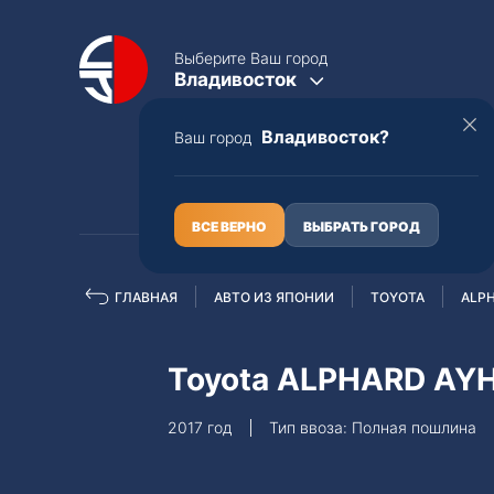
Выберите Ваш город
Владивосток
Владивосток?
Ваш город
КАТАЛОГ
О НАС
ВСЕ ВЕРНО
ВЫБРАТЬ ГОРОД
ГЛАВНАЯ
АВТО ИЗ ЯПОНИИ
TOYOTA
ALP
Полная пошлина
ЦЕЛЫЕ АВТО С ПТС
Toyota ALPHARD A
Toyota
Lexus
2017 год
Тип ввоза: Полная пошлина
Nissan
Mercedes-B