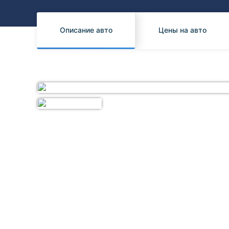
Honda
Daihatsu
Mazda
Tesla
Описание авто
Цены на авто
Suzuki
Mitsubishi
Subaru