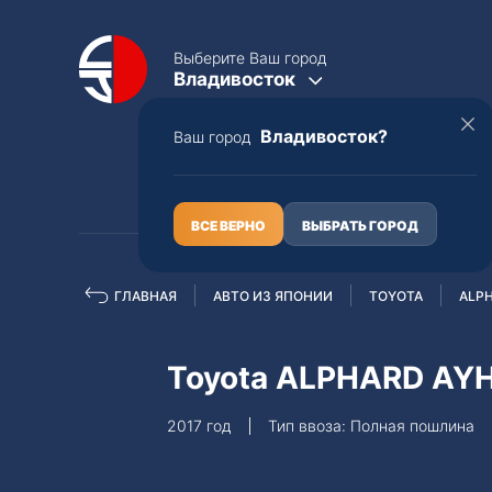
Выберите Ваш город
Владивосток
Владивосток?
Ваш город
КАТАЛОГ
О НАС
ВСЕ ВЕРНО
ВЫБРАТЬ ГОРОД
ГЛАВНАЯ
АВТО ИЗ ЯПОНИИ
TOYOTA
ALP
Полная пошлина
ЦЕЛЫЕ АВТО С ПТС
Toyota ALPHARD A
Toyota
Lexus
2017 год
Тип ввоза: Полная пошлина
Nissan
Mercedes-B