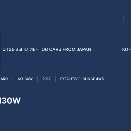
ОТЗЫВЫ КЛИЕНТОВ CARS FROM JAPAN
КО
HARD
AYH30W
2017
EXECUTIVE LOUNGE 4WD
Распилы и конструкторы
В РАЗБОР БЕЗ ПТС
YH30W
Toyota
Isuzu
enz
Nissan
Lexus