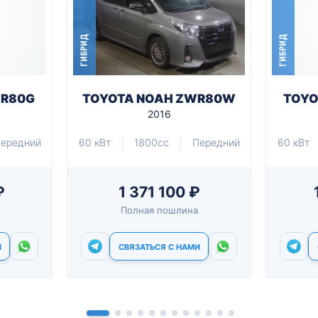
ГИБРИД
ГИБРИД
WR80G
TOYOTA NOAH ZWR80W
TOYO
2016
ередний
60 кВт
1800cc
Передний
60 кВт
₽
1 371 100 ₽
Полная пошлина
И
СВЯЗАТЬСЯ С НАМИ