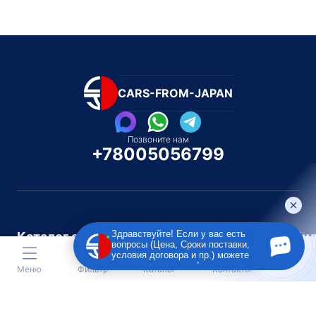
CARS-FROM-JAPAN
Позвоните нам
+78005056799
Здравствуйте! Если у вас есть
Каталог автомобилей
Каталог автомоби
вопросы (Цена, Сроки поставки,
Под полную пошлину
Распилом / Конструкторо
условия договора и пр.) можете
задать их мне в чат!
Меню
Фильтр
Каталог
Контакты
Toyota
Subaru
Toyota
Isu
Nissan
Suzuki
Nissan
Lex