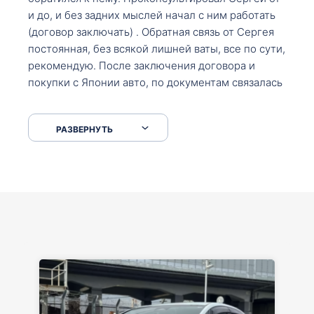
и до, и без задних мыслей начал с ним работать
(договор заключать) . Обратная связь от Сергея
постоянная, без всякой лишней ваты, все по сути,
рекомендую. После заключения договора и
покупки с Японии авто, по документам связалась
со мной Мария, все подсказала, куда, что и как,
что заполнить, куда зайти, образцы и т.д. После
РАЗВЕРНУТЬ
приехал за авто. Меня тепло встретили Сергей с
Марией. Автомобиль забрал, все супер. Спасибо
вам большое. Буду еще обращаться.