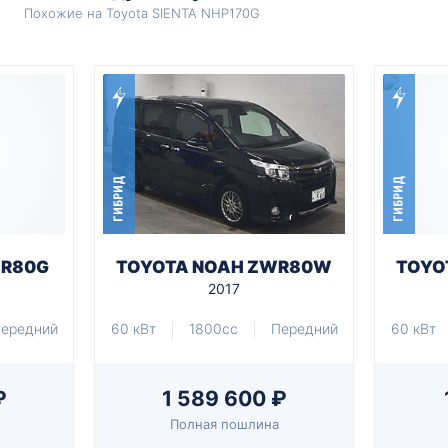
Похожие на Toyota SIENTA NHP170G
ГИБРИД
ГИБРИД
WR80G
TOYOTA NOAH ZWR80W
TOYO
2017
ередний
60 кВт
1800cc
Передний
60 кВт
₽
1 589 600 ₽
Полная пошлина