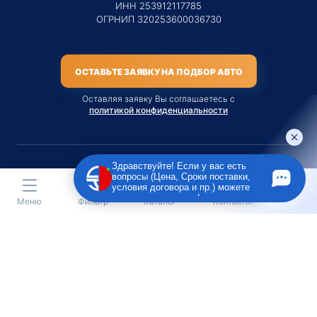
ИНН 253912117785
ОГРНИП 320253600036730
ОСТАВЬТЕ ЗАЯВКУ НА ПОДБОР АВТО
Оставляя заявку Вы соглашаетесь с
политикой конфиденциальности
Здравствуйте! Если у вас есть
вопросы (Цена, Сроки поставки,
Материалы данного сайта являются публичной офертой
условия договора и пр.) можете
только на услугу сопровождения Агентом приобретения
задать их мне в чат!
Меню
Фильтр
Каталог
Контакты
транспортного средства Клиентом.
Во всех остальных случаях сайт носит исключительно
информационный характер.
Creative Custom
Разработка сайта