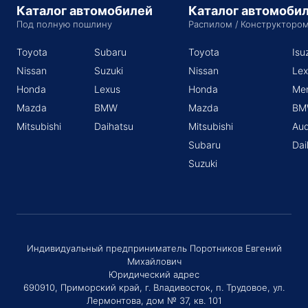
Каталог автомобилей
Каталог автомоби
Под полную пошлину
Распилом / Конструкторо
Toyota
Subaru
Toyota
Isu
Nissan
Suzuki
Nissan
Lex
Honda
Lexus
Honda
Me
Mazda
BMW
Mazda
BM
Mitsubishi
Daihatsu
Mitsubishi
Aud
Subaru
Dai
Suzuki
Индивидуальный предприниматель Поротников Евгений
Михайлович
Юридический адрес
690910, Приморский край, г. Владивосток, п. Трудовое, ул.
Лермонтова, дом № 37, кв. 101